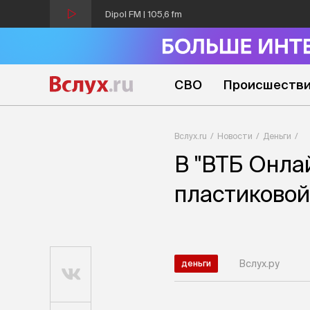
Dipol FM | 105,6 fm
СВО
Происшеств
Вслух.ru
Новости
Деньги
В "ВТБ Онла
пластиковой
Вслух.ру
деньги