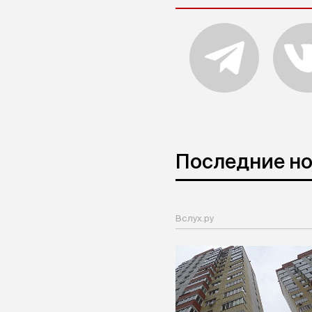
Последние н
Вслух.ру