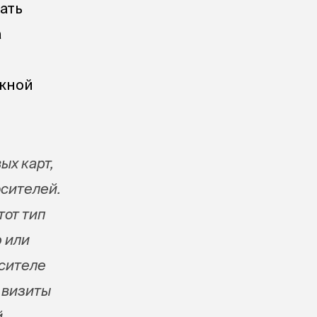
ать
а
ежной
ых карт,
осителей.
тот тип
 или
осителе
 визиты
й