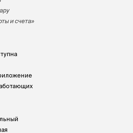
ару
рты и счета»
ступна
приложение
работающих
ильный
ная