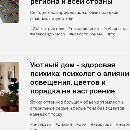
региона и всей страны
Сегодня свой профессиональный праздник
отмечают строители.
#День строителя
#поздравление
#губернатор
#Александр Моор
#новости Тюмени
#тк
Уютный дом - здоровая
психика: психолог о влияни
освещения, цветов и
порядка на настроение
Яркие оттенки в большом объеме утомляют, а
стерильные серые и белые тона без акцентов
навевают тоску.
#интерьер
#дизайн
#дом
#квартира
#новос
#тк