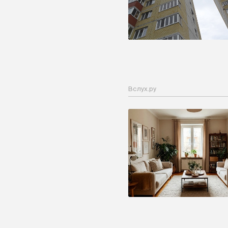
Вслух.ру