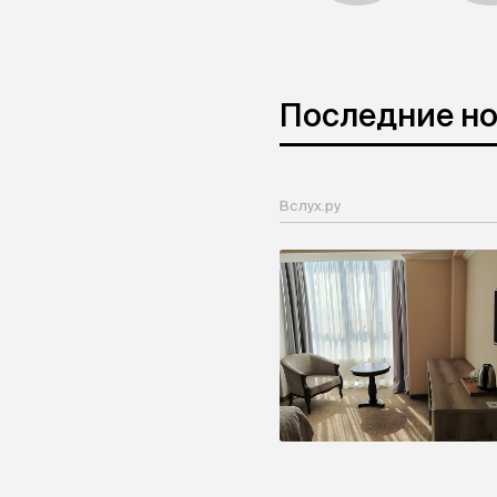
Последние н
Вслух.ру