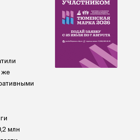
атили
 же
еративными
уги
,2 млн