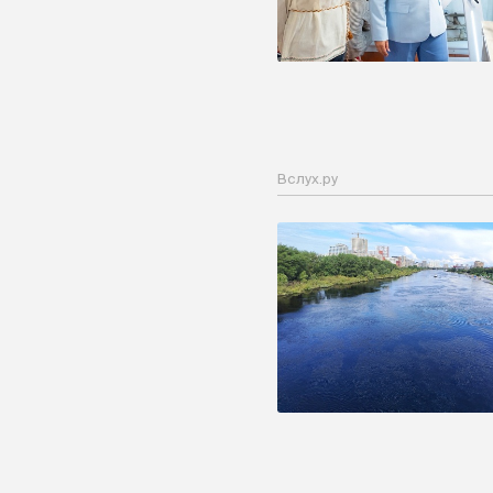
Вслух.ру