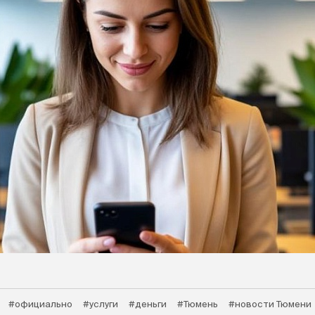
#официально
#услуги
#деньги
#Тюмень
#новости Тюмени