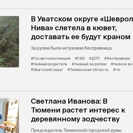
В Уватском округе «Шевро
Нива» слетела в кювет,
доставать ее будут краном
За рулем была нетрезвая бесправница.
#Госавтоинспекция
#ГАИ
#ДТП
#бесправник
#пьяный водитель
#пьяный за рулем
#пьяное в
#Уватский округ
#Тюменская область
#тк
Светлана Иванова: В
Тюмени растет интерес к
деревянному зодчеству
Председатель Тюменской городской думы