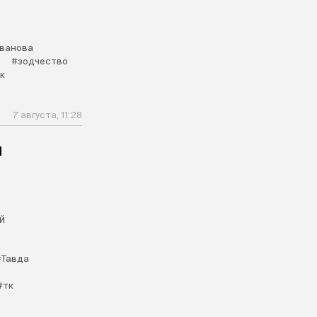
Иванова
о
#зодчество
к
7 августа, 11:28
и
й
#Тавда
#тк