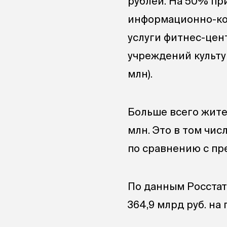
рублей. На 50% пр
информационно-ком
услуги фитнес-цент
учреждений культур
млн).
Больше всего жите
млн. Это в том чи
по сравнению с пр
По данным Росстата
364,9 млрд руб. на 