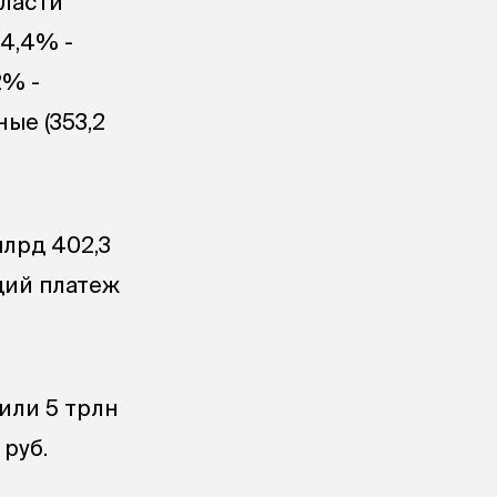
бласти
4,4% -
2% -
ые (353,2
млрд 402,3
щий платеж
или 5 трлн
 руб.