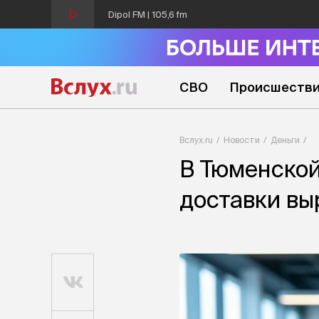
Dipol FM | 105,6 fm
СВО
Происшеств
Вслух.ru
Новости
Деньги
В Тюменской
доставки выр