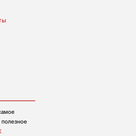
ты
самое
е полезное
X