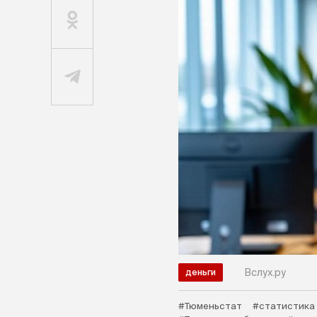
Вслух.ру
деньги
#Тюменьстат
#статистика