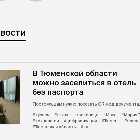
овости
В Тюменской области
можно заселиться в отель
без паспорта
Постояльцам нужно показать QR-код документа.
#туризм
#отель
#гостиница
#Макс
#Мария 
#технологии
#цифровизация
#Тюмень
#новос
#Тюменская область
#тк