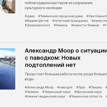
поблагодарила мастеров за сохранение
культурного наследия.
#дума
#Тюменская городская дума
#Светлана 
#Вадим Шитов
#почетный гражданин
#ремесл
#Дзержинского
#Тюмень
#новости Тюмени
#т
Александр Моор о ситуаци
с паводком: Новых
подтоплений нет
Предстоит большая работа после ухода большо
воды.
#Александр Моор
#паводок
#Тура
#Пышма
#Тюмень
#Тюменский округ
#Ярковский округ
#Нижнетавдинский округ
#Тюменская область