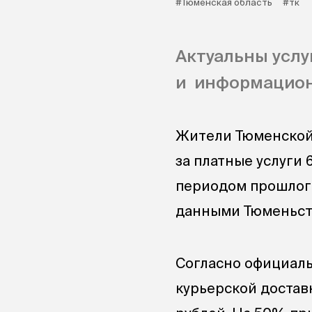
#Тюменская область
#тк
Актуальны услу
и информацион
Жители Тюменской 
за платные услуги 
периодом прошлого
данными Тюменьста
Согласно официальн
курьерской достав