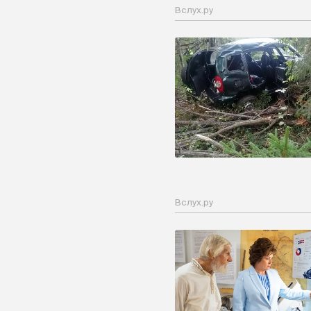
Вслух.ру
Вслух.ру