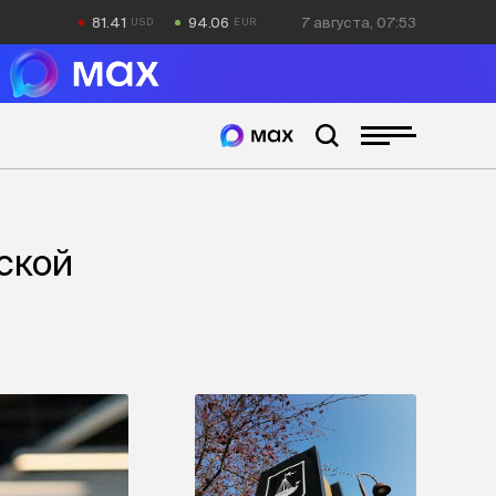
81.41
94.06
7 августа, 07:53
ской