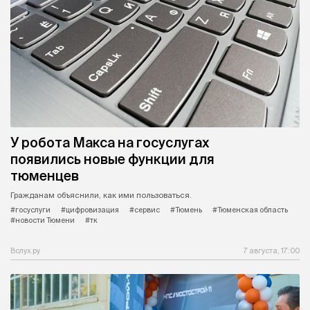
У робота Макса на госуслугах
появились новые функции для
тюменцев
Гражданам объяснили, как ими пользоваться.
#госуслуги
#цифровизация
#сервис
#Тюмень
#Тюменская область
#новости Тюмени
#тк
Вслух.ру
7 августа, 17:00