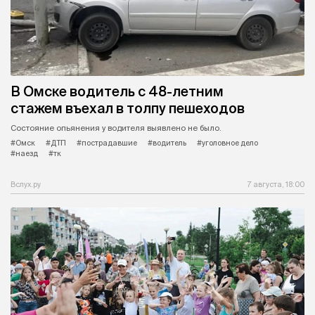
В Омске водитель с 48-летним
стажем въехал в толпу пешеходов
Состояние опьянения у водителя выявлено не было.
#Омск
#ДТП
#пострадавшие
#водитель
#уголовное дело
#наезд
#тк
Вслух.ру
7 августа, 18:00