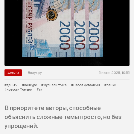
Вслух.ру
5 июня 2025, 10:55
деньги
#деньги
#конкурс
#журналистика
#Павел Девайкин
#банки
#новости Тюмени
#тк
В приоритете авторы, способные
объяснить сложные темы просто, но без
упрощений.