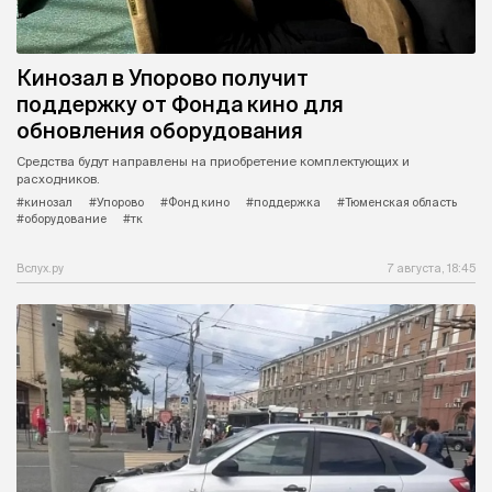
Кинозал в Упорово получит
поддержку от Фонда кино для
обновления оборудования
Средства будут направлены на приобретение комплектующих и
расходников.
#кинозал
#Упорово
#Фонд кино
#поддержка
#Тюменская область
#оборудование
#тк
Вслух.ру
7 августа, 18:45