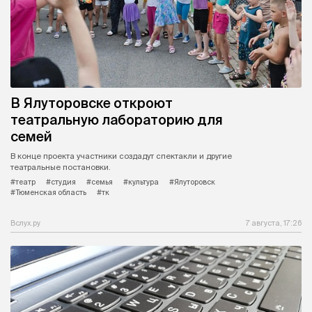
В Ялуторовске откроют
театральную лабораторию для
семей
В конце проекта участники создадут спектакли и другие
театральные постановки.
#театр
#студия
#семья
#культура
#Ялуторовск
#Тюменская область
#тк
Вслух.ру
7 августа, 17:26