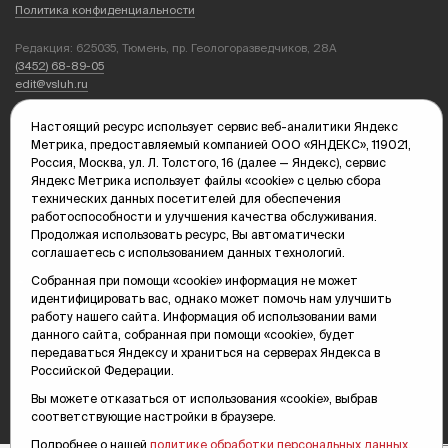
Политика конфиденциальности
Редакция: 625035, Тюмень, пр. Геологоразведчиков, 28А
(3452) 68-89-05
edit@vsluh.ru
Главный редактор: Панкина Т.Ю.
Настоящий ресурс использует сервис веб-аналитики Яндекс
kika@vsluh.ru
Метрика, предоставляемый компанией ООО «ЯНДЕКС», 119021,
Россия, Москва, ул. Л. Толстого, 16 (далее — Яндекс), сервис
По вопросам рекламы:
Яндекс Метрика использует файлы «cookie» с целью сбора
(3452) 68-89-78
технических данных посетителей для обеспечения
kotovaev@sibinformburo.ru
работоспособности и улучшения качества обслуживания.
mim@vsluh.ru
Продолжая использовать ресурс, Вы автоматически
соглашаетесь с использованием данных технологий.
Собранная при помощи «cookie» информация не может
идентифицировать вас, однако может помочь нам улучшить
работу нашего сайта. Информация об использовании вами
данного сайта, собранная при помощи «cookie», будет
передаваться Яндексу и храниться на серверах Яндекса в
Российской Федерации.
© 2000-2026 Тюменская интернет-газета «Вслух.ру»
16+
Карта сайта
Вы можете отказаться от использования «cookie», выбрав
соответствующие настройки в браузере.
Подробнее о нашей
политике обработки персональных данных
.