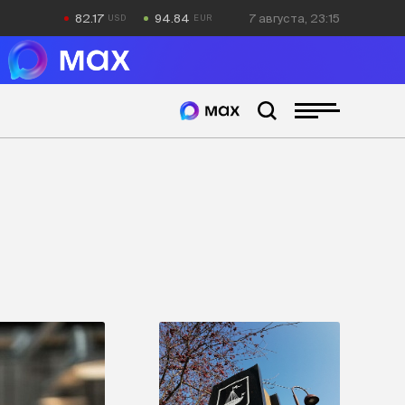
82.17
94.84
7 августа, 23:15