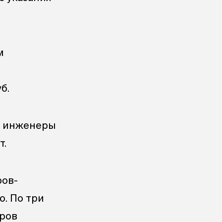
м
б.
ые инженеры
т.
ров-
о. По три
оров