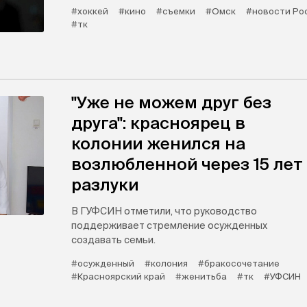
#хоккей
#кино
#съемки
#Омск
#новости Ро
#тк
"Уже не можем друг без
друга": красноярец в
колонии женился на
возлюбленной через 15 лет
разлуки
В ГУФСИН отметили, что руководство
поддерживает стремление осужденных
создавать семьи.
#осужденный
#колония
#бракосочетание
#Красноярский край
#женитьба
#тк
#УФСИН