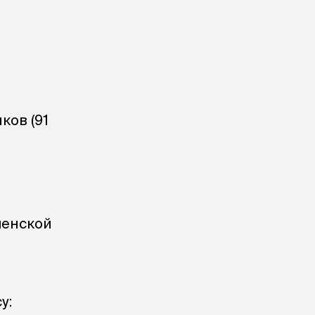
ков (91
менской
у: