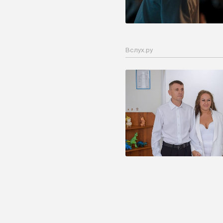
Вслух.ру