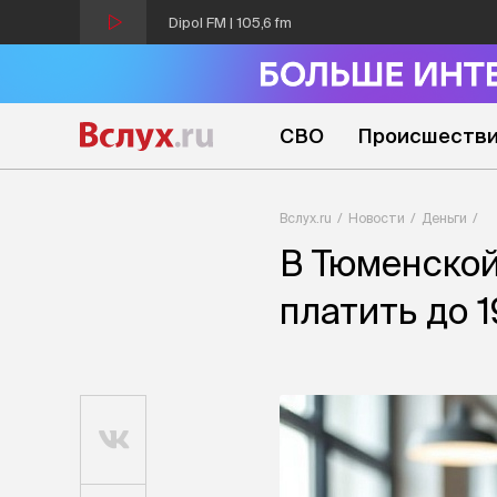
Dipol FM | 105,6 fm
СВО
Происшеств
Вслух.ru
Новости
Деньги
В Тюменской
платить до 