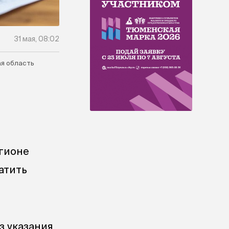
31 мая, 08:02
я область
егионе
атить
з указания