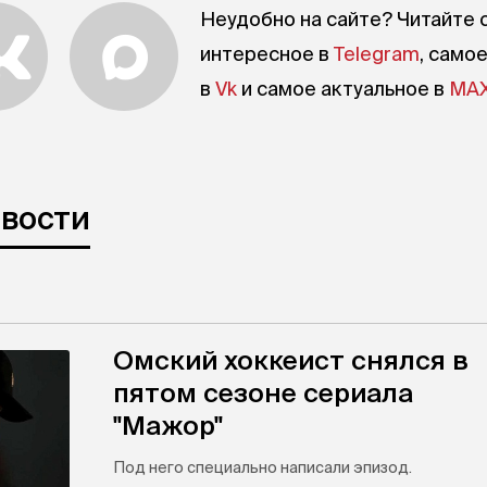
Неудобно на сайте? Читайте 
интересное в
Telegram
, само
в
Vk
и самое актуальное в
MA
овости
Омский хоккеист снялся в
пятом сезоне сериала
"Мажор"
Под него специально написали эпизод.