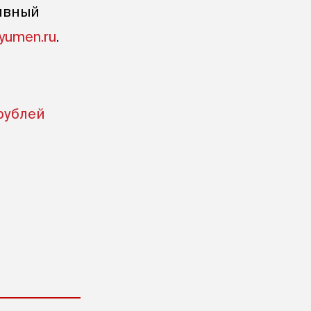
тивный
yumen.ru
.
рублей