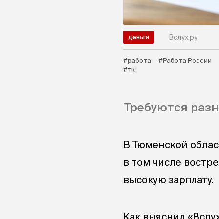
Вслух.ру
деньги
#работа
#Работа России
#тк
Требуются разн
В Тюменской област
в том числе востр
высокую зарплату.
Как выяснил «Вслух