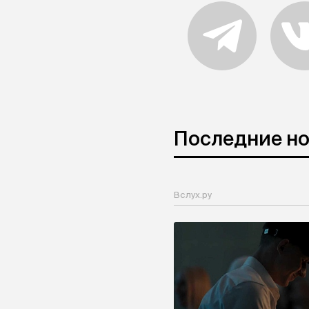
Последние н
Вслух.ру