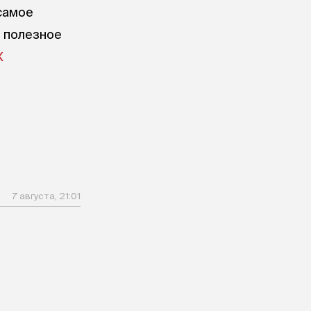
самое
е полезное
X
7 августа, 21:01