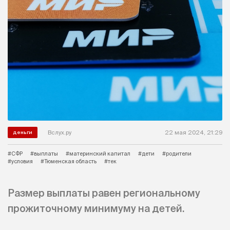
Вслух.ру
22 мая 2024, 21:29
деньги
#СФР
#выплаты
#материнский капитал
#дети
#родители
#условия
#Тюменская область
#тек
Размер выплаты равен региональному
прожиточному минимуму на детей.