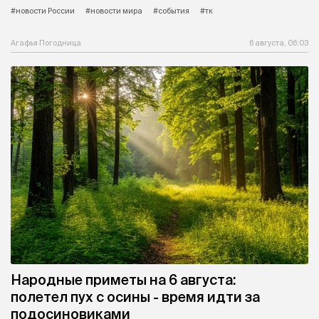
#новости России
#новости мира
#события
#тк
Агафья Погодница
6 августа, 06:03
Народные приметы на 6 августа:
полетел пух с осины - время идти за
подосиновиками