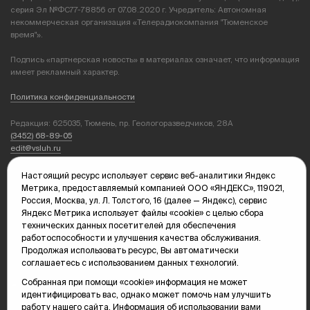
серия Эл №ФС77-78856 от 07.08.2020 г. Учредитель: Автономная
некоммерческая организация «Телерадиокомпания "Тюменское
время"».
Подпись «партнерская новость» в материалах означает, что информация
имеет рекламный характер.
Политика конфиденциальности
Редакция: 625035, Тюмень, пр. Геологоразведчиков, 28А
(3452) 68-89-05
edit@vsluh.ru
Главный редактор: Панкина Т.Ю.
Настоящий ресурс использует сервис веб-аналитики Яндекс
kika@vsluh.ru
Метрика, предоставляемый компанией ООО «ЯНДЕКС», 119021,
Россия, Москва, ул. Л. Толстого, 16 (далее — Яндекс), сервис
По вопросам рекламы:
Яндекс Метрика использует файлы «cookie» с целью сбора
(3452) 68-89-78
технических данных посетителей для обеспечения
kotovaev@sibinformburo.ru
работоспособности и улучшения качества обслуживания.
mim@vsluh.ru
Продолжая использовать ресурс, Вы автоматически
соглашаетесь с использованием данных технологий.
Собранная при помощи «cookie» информация не может
идентифицировать вас, однако может помочь нам улучшить
работу нашего сайта. Информация об использовании вами