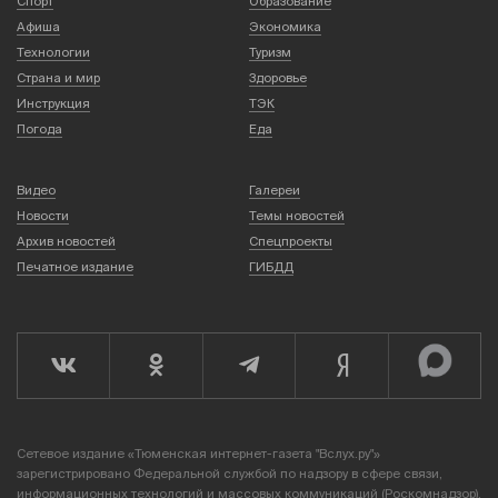
Спорт
Образование
Афиша
Экономика
Технологии
Туризм
Страна и мир
Здоровье
Инструкция
ТЭК
Погода
Еда
Видео
Галереи
Новости
Темы новостей
Архив новостей
Спецпроекты
Печатное издание
ГИБДД
Сетевое издание «Тюменская интернет-газета "Вслух.ру"»
зарегистрировано Федеральной службой по надзору в сфере связи,
информационных технологий и массовых коммуникаций (Роскомнадзор),