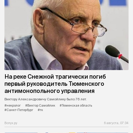
На реке Снежной трагически погиб
первый руководитель Тюменского
антимонопольного управления
Виктору Александровичу Самойлику было 76 лет.
#некролог
#Виктор Самойлик
#Тюменская область
#Санкт-Петербург
#тк
Вслух.ру
6 августа, 07:34