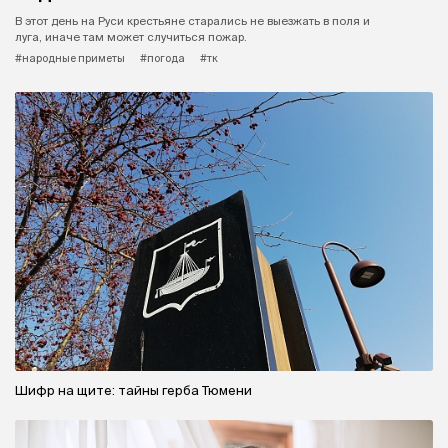
В этот день на Руси крестьяне старались не выезжать в поля и
луга, иначе там может случиться пожар.
#народные приметы
#погода
#тк
Шифр на щите: тайны герба Тюмени