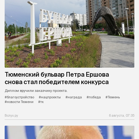
Тюменский бульвар Петра Ершова
снова стал победителем конкурса
Диплом вручили заказчику проекта.
#благоустройство
#нацпроекты
#награда
#победа
#Тюмень
#новости Тюмени
#тк
Вслух.ру
6 августа, 07:35