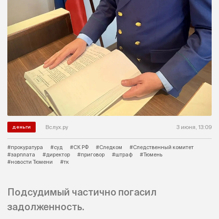
Вслух.ру
3 июня, 13:09
деньги
#прокуратура
#суд
#СК РФ
#Следком
#Следственный комитет
#зарплата
#директор
#приговор
#штраф
#Тюмень
#новости Тюмени
#тк
Подсудимый частично погасил
задолженность.