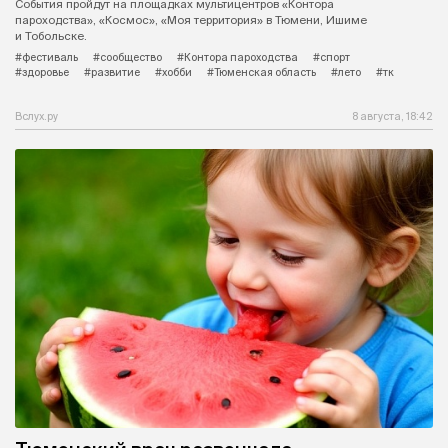
События пройдут на площадках мультицентров «Контора
пароходства», «Космос», «Моя территория» в Тюмени, Ишиме
и Тобольске.
#фестиваль
#сообщество
#Контора пароходства
#спорт
#здоровье
#развитие
#хобби
#Тюменская область
#лето
#тк
Вслух.ру
8 августа, 18:42