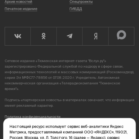
Архив новостей
Спецпроекты
Печатное издание
ГИБДД
Сетевое издание «Тюменская интернет-газета "Вслух.ру"»
зарегистрировано Федеральной службой по надзору в сфере связи,
информационных технологий и массовых коммуникаций (Роскомнадзор),
серия Эл №ФС77-78856 от 07.08.2020 г. Учредитель: Автономная
некоммерческая организация «Телерадиокомпания "Тюменское
время"».
Подпись «партнерская новость» в материалах означает, что информация
имеет рекламный характер.
Политика конфиденциальности
Настоящий ресурс использует сервис веб-аналитики Яндекс
Редакция: 625035, Тюмень, пр. Геологоразведчиков, 28А
Метрика, предоставляемый компанией ООО «ЯНДЕКС», 119021,
(3452) 68-89-05
Россия, Москва, ул. Л. Толстого, 16 (далее — Яндекс), сервис