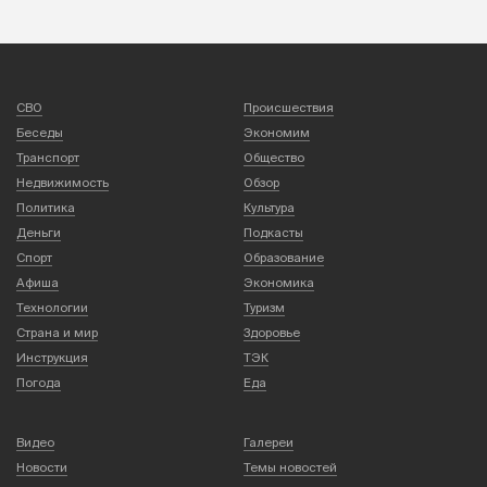
СВО
Происшествия
Беседы
Экономим
Транспорт
Общество
Недвижимость
Обзор
Политика
Культура
Деньги
Подкасты
Спорт
Образование
Афиша
Экономика
Технологии
Туризм
Страна и мир
Здоровье
Инструкция
ТЭК
Погода
Еда
Видео
Галереи
Новости
Темы новостей