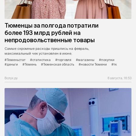
Тюменцы за полгода потратили
более 193 млрд рублей на
непродовольственные товары
Самые скромные расходы пришлись на февраль,
максимальный чек установлен в июне.
#Тюменьстат
#статистика
#торговля
#магазины
#покупки
#деньги
#Тюмень
#Тюменская область
#новости Тюмени
#тк
Вслух.ру
8 августа, 16:53