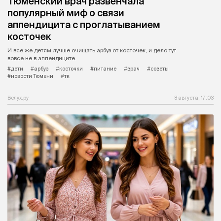
Тюменский врач развенчала
популярный миф о связи
аппендицита с проглатыванием
косточек
И все же детям лучше очищать арбуз от косточек, и дело тут
вовсе не в аппендиците.
#дети
#арбуз
#косточки
#питание
#врач
#советы
#новости Тюмени
#тк
Вслух.ру
8 августа, 17:03