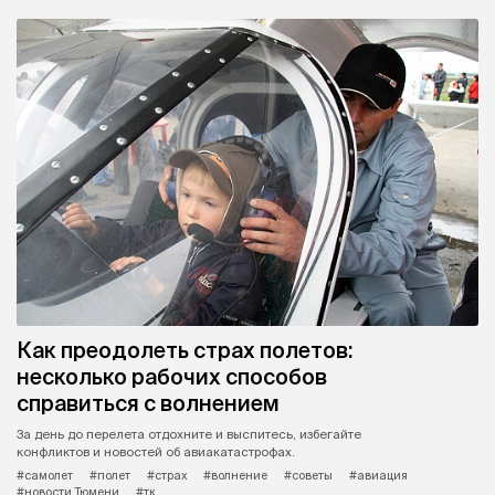
Как преодолеть страх полетов:
несколько рабочих способов
справиться с волнением
За день до перелета отдохните и выспитесь, избегайте
конфликтов и новостей об авиакатастрофах.
#самолет
#полет
#страх
#волнение
#советы
#авиация
#новости Тюмени
#тк