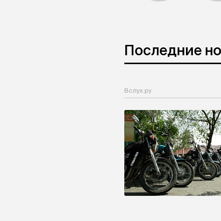
Последние н
Вслух.ру