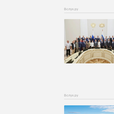
Вслух.ру
Вслух.ру