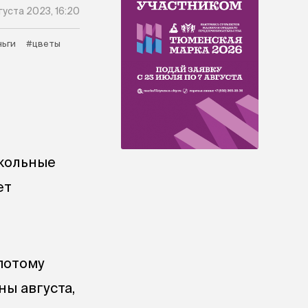
густа 2023, 16:20
ьги
#цветы
кольные
ет
потому
ны августа,