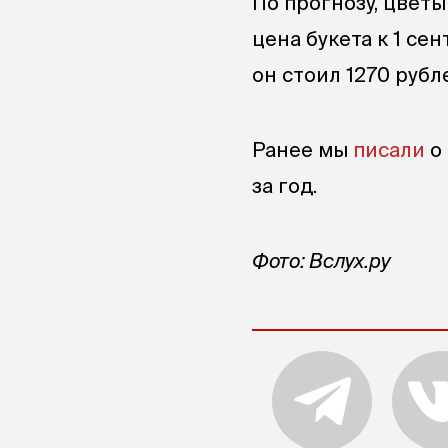
По прогнозу, цвет
цена букета к 1 сен
он стоил 1270 рубл
Ранее мы
писали
о 
за год.
Фото: Вслух.ру