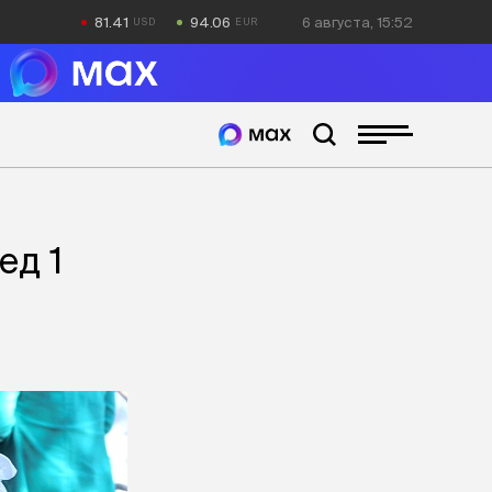
81.41
94.06
6 августа, 15:52
ед 1