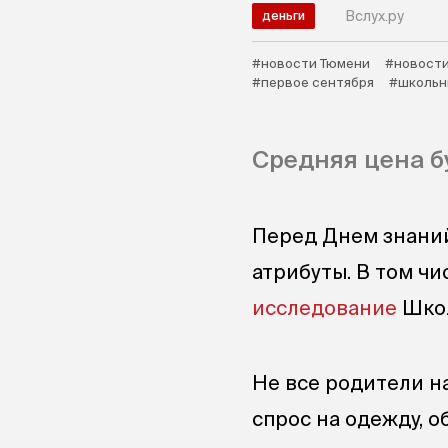
Вслух.ру
деньги
#новости Тюмени
#новости
#первое сентября
#школьн
Средняя цена б
Перед Днем знани
атрибуты. В том чи
исследование
Школ
Не все родители н
спрос на одежду, о