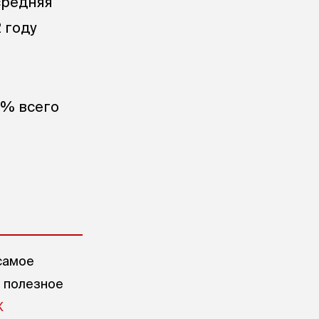
средняя
2 году
8% всего
самое
е полезное
X