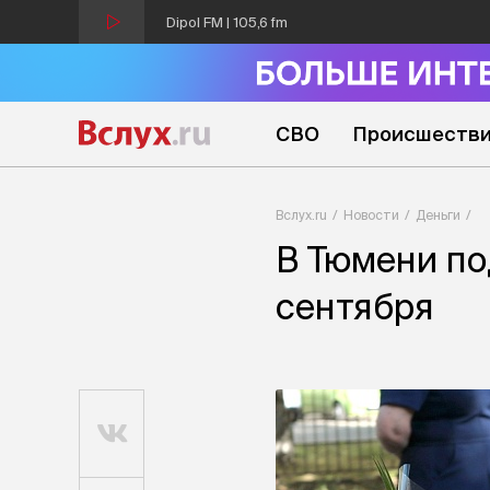
Dipol FM | 105,6 fm
СВО
Происшеств
Вслух.ru
Новости
Деньги
В Тюмени по
сентября