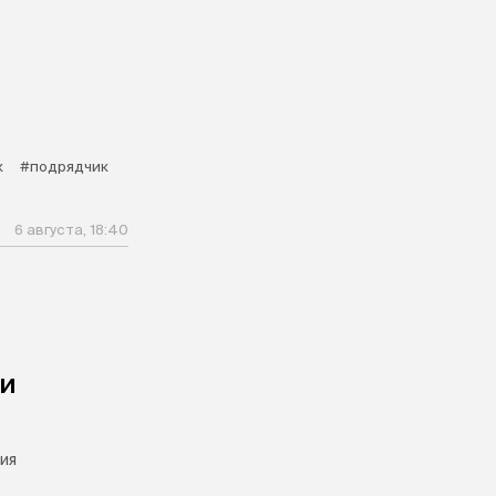
к
#подрядчик
6 августа, 18:40
чи
ия