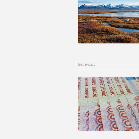
Вслух.ру