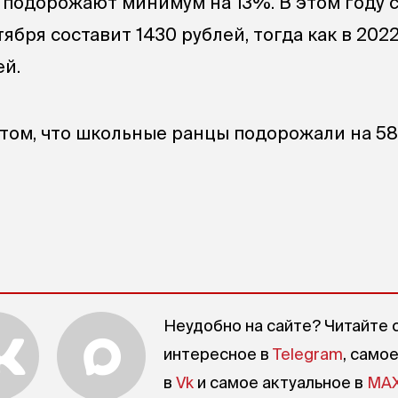
ы подорожают минимум на 13%. В этом году 
тября составит 1430 рублей, тогда как в 202
ей.
том, что школьные ранцы подорожали на 5
Неудобно на сайте? Читайте 
интересное в
Telegram
, само
в
Vk
и самое актуальное в
MA