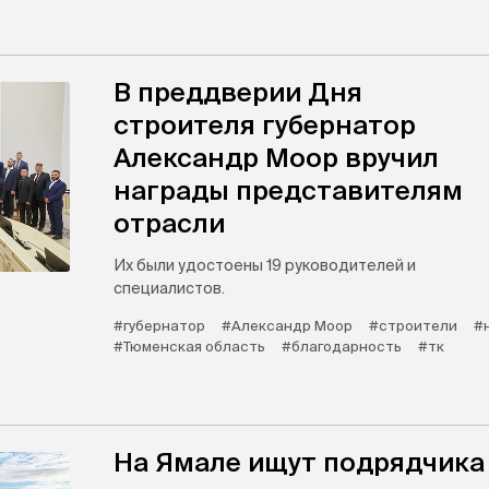
В преддверии Дня
строителя губернатор
Александр Моор вручил
награды представителям
отрасли
Их были удостоены 19 руководителей и
специалистов.
#губернатор
#Александр Моор
#строители
#
#Тюменская область
#благодарность
#тк
На Ямале ищут подрядчика