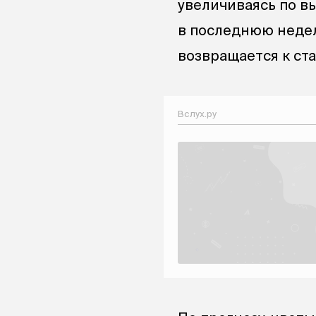
увеличиваясь по в
в последнюю недел
возвращается к ст
Вслух.ру