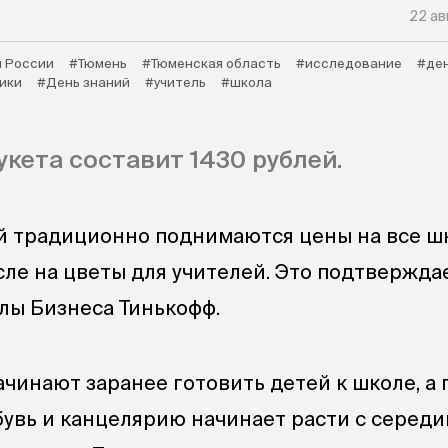
22 ав
 России
#Тюмень
#Тюменская область
#исследование
#ден
ики
#День знаний
#учитель
#школа
укета составит 1430 рублей.
й традиционно поднимаются цены на все ш
сле на цветы для учителей. Это подтвержда
ы Бизнеса Тинькофф.
ачинают заранее готовить детей к школе, а 
бувь и канцелярию начинает расти с середи