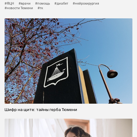
#ФЦН
#врачи
#помощь
#диабет
#нейрохирургия
#новости Тюмени
#тк
Шифр на щите: тайны герба Тюмени