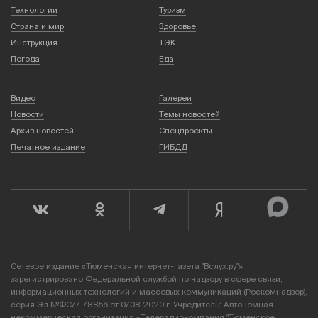
Технологии
Туризм
Страна и мир
Здоровье
Инструкция
ТЭК
Погода
Еда
Видео
Галереи
Новости
Темы новостей
Архив новостей
Спецпроекты
Печатное издание
ГИБДД
Сетевое издание «Тюменская интернет-газета "Вслух.ру"»
зарегистрировано Федеральной службой по надзору в сфере связи,
информационных технологий и массовых коммуникаций (Роскомнадзор),
серия Эл №ФС77-78856 от 07.08.2020 г. Учредитель: Автономная
некоммерческая организация «Телерадиокомпания "Тюменское