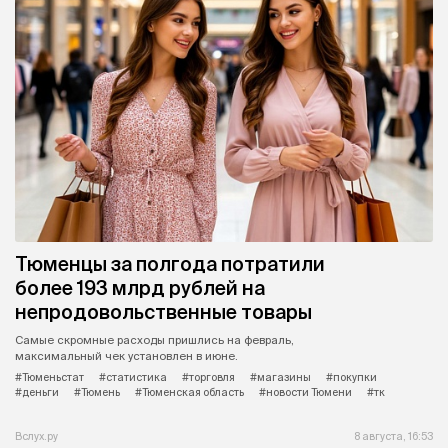
Тюменцы за полгода потратили
более 193 млрд рублей на
непродовольственные товары
Самые скромные расходы пришлись на февраль,
максимальный чек установлен в июне.
#Тюменьстат
#статистика
#торговля
#магазины
#покупки
#деньги
#Тюмень
#Тюменская область
#новости Тюмени
#тк
Вслух.ру
8 августа, 16:53