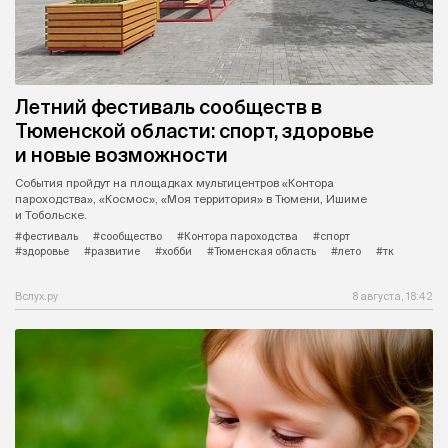
Летний фестиваль сообществ в
Тюменской области: спорт, здоровье
и новые возможности
События пройдут на площадках мультицентров «Контора
пароходства», «Космос», «Моя территория» в Тюмени, Ишиме
и Тобольске.
#фестиваль
#сообщество
#Контора пароходства
#спорт
#здоровье
#развитие
#хобби
#Тюменская область
#лето
#тк
Вслух.ру
8 августа, 18:42