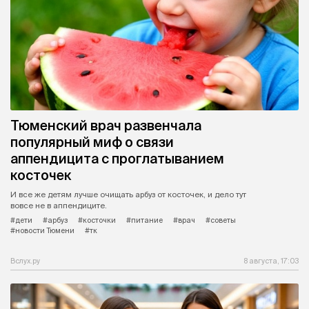
Тюменский врач развенчала
популярный миф о связи
аппендицита с проглатыванием
косточек
И все же детям лучше очищать арбуз от косточек, и дело тут
вовсе не в аппендиците.
#дети
#арбуз
#косточки
#питание
#врач
#советы
#новости Тюмени
#тк
Вслух.ру
8 августа, 17:03