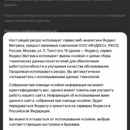
время"».
Подпись «партнерская новость» в материалах означает, что информация
имеет рекламный характер.
Политика конфиденциальности
Настоящий ресурс использует сервис веб-аналитики Яндекс
Редакция: 625035, Тюмень, пр. Геологоразведчиков, 28А
Метрика, предоставляемый компанией ООО «ЯНДЕКС», 119021,
(3452) 68-89-05
Россия, Москва, ул. Л. Толстого, 16 (далее — Яндекс), сервис
edit@vsluh.ru
Яндекс Метрика использует файлы «cookie» с целью сбора
технических данных посетителей для обеспечения
Главный редактор: Панкина Т.Ю.
работоспособности и улучшения качества обслуживания.
kika@vsluh.ru
Продолжая использовать ресурс, Вы автоматически
соглашаетесь с использованием данных технологий.
По вопросам рекламы:
(3452) 68-89-78
Собранная при помощи «cookie» информация не может
kotovaev@sibinformburo.ru
идентифицировать вас, однако может помочь нам улучшить
mim@vsluh.ru
работу нашего сайта. Информация об использовании вами
данного сайта, собранная при помощи «cookie», будет
передаваться Яндексу и храниться на серверах Яндекса в
Российской Федерации.
Вы можете отказаться от использования «cookie», выбрав
соответствующие настройки в браузере.