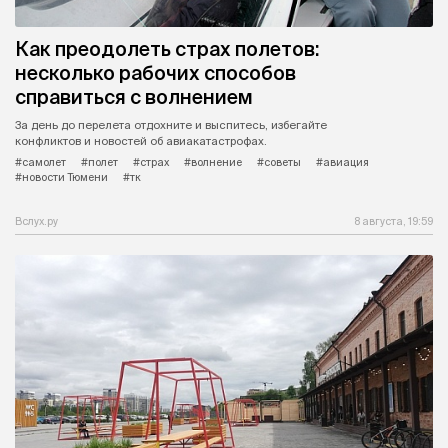
Как преодолеть страх полетов:
несколько рабочих способов
справиться с волнением
За день до перелета отдохните и выспитесь, избегайте
конфликтов и новостей об авиакатастрофах.
#самолет
#полет
#страх
#волнение
#советы
#авиация
#новости Тюмени
#тк
Вслух.ру
8 августа, 19:59