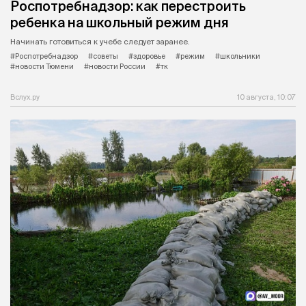
Роспотребнадзор: как перестроить
ребенка на школьный режим дня
Начинать готовиться к учебе следует заранее.
#Роспотребнадзор
#советы
#здоровье
#режим
#школьники
#новости Тюмени
#новости России
#тк
Вслух.ру
10 августа, 10:07