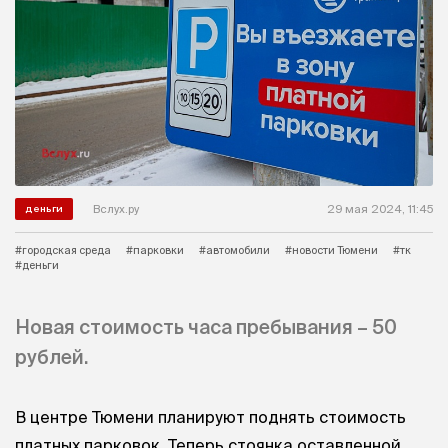
Вслух.ру
29 мая 2024, 11:45
деньги
#городская среда
#парковки
#автомобили
#новости Тюмени
#тк
#деньги
Новая стоимость часа пребывания – 50
рублей.
В центре Тюмени планируют поднять стоимость
платных парковок. Теперь стоянка оставленной