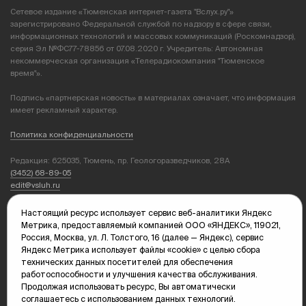
Сетевое издание «Тюменская интернет-газета "Вслух.ру"»
зарегистрировано Федеральной службой по надзору в сфере связи,
информационных технологий и массовых коммуникаций (Роскомнадзор),
серия Эл №ФС77-78856 от 07.08.2020 г. Учредитель: Автономная
некоммерческая организация «Телерадиокомпания "Тюменское
время"».
Подпись «партнерская новость» в материалах означает, что информация
имеет рекламный характер.
Политика конфиденциальности
Редакция: 625035, Тюмень, пр. Геологоразведчиков, 28А
(3452) 68-89-05
edit@vsluh.ru
Главный редактор: Панкина Т.Ю.
Настоящий ресурс использует сервис веб-аналитики Яндекс
kika@vsluh.ru
Метрика, предоставляемый компанией ООО «ЯНДЕКС», 119021,
Россия, Москва, ул. Л. Толстого, 16 (далее — Яндекс), сервис
По вопросам рекламы:
Яндекс Метрика использует файлы «cookie» с целью сбора
(3452) 68-89-78
технических данных посетителей для обеспечения
kotovaev@sibinformburo.ru
работоспособности и улучшения качества обслуживания.
mim@vsluh.ru
Продолжая использовать ресурс, Вы автоматически
соглашаетесь с использованием данных технологий.