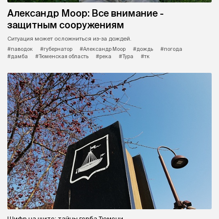
Александр Моор: Все внимание -
защитным сооружениям
Ситуация может осложниться из-за дождей.
#паводок
#губернатор
#Александр Моор
#дождь
#погода
#дамба
#Тюменская область
#река
#Тура
#тк
Шифр на щите: тайны герба Тюмени