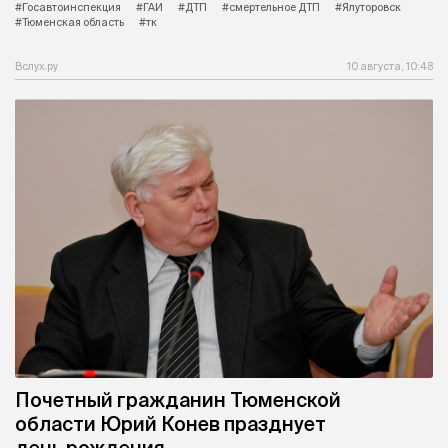
#Госавтоинспекция
#ГАИ
#ДТП
#смертельное ДТП
#Ялуторовск
#Тюменская область
#тк
Вслух.ру
10 августа, 10:48
Почетный гражданин Тюменской
области Юрий Конев празднует
день рождения