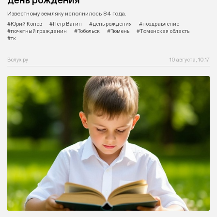
Известному земляку исполнилось 84 года.
#Юрий Конев
#Петр Вагин
#день рождения
#поздравление
#почетный гражданин
#Тобольск
#Тюмень
#Тюменская область
#тк
Вслух.ру
10 августа, 10:17