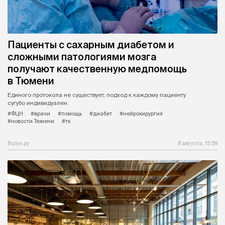
Пациенты с сахарным диабетом и
сложными патологиями мозга
получают качественную медпомощь
в Тюмени
Единого протокола не существует, подход к каждому пациенту
сугубо индивидуален.
#ФЦН
#врачи
#помощь
#диабет
#нейрохирургия
#новости Тюмени
#тк
Вслух.ру
8 августа, 15:58