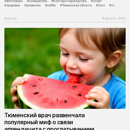
#фестиваль
#сообщество
#Контора пароходства
#спорт
#здоровье
#развитие
#хобби
#Тюменская область
#лето
#тк
Вслух.ру
8 августа, 18:42
Тюменский врач развенчала
популярный миф о связи
аппендицита с проглатыванием