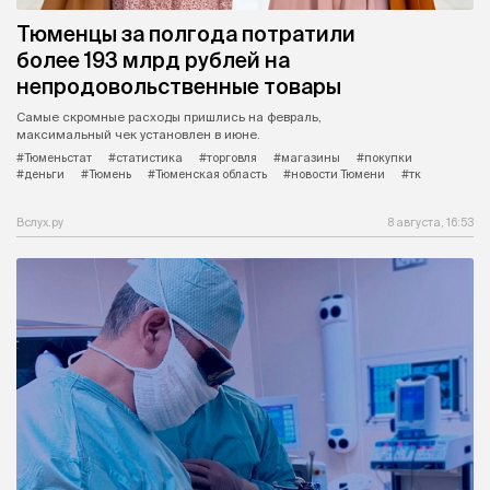
Тюменцы за полгода потратили
более 193 млрд рублей на
непродовольственные товары
Самые скромные расходы пришлись на февраль,
максимальный чек установлен в июне.
#Тюменьстат
#статистика
#торговля
#магазины
#покупки
#деньги
#Тюмень
#Тюменская область
#новости Тюмени
#тк
Вслух.ру
8 августа, 16:53