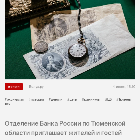
Вслух.ру
4 июня, 18:16
деньги
#экскурсия
#история
#деньги
#дети
#каникулы
#ЦБ
#Тюмень
#тк
Отделение Банка России по Тюменской
области приглашает жителей и гостей