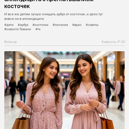
косточек
И все же детям лучше очищать арбуз от косточек, и дело тут
вовсе не в аппендиците.
#дети
#арбуз
#косточки
#питание
#врач
#советы
#новости Тюмени
#тк
Вслух.ру
8 августа, 17:03