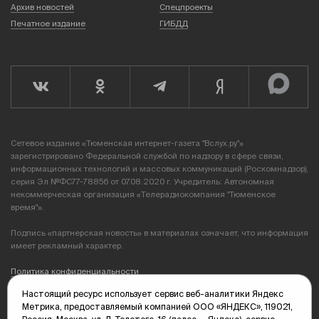
Архив новостей
Спецпроекты
Печатное издание
ГИБДД
Сетевое издание «Тюменская интернет-газета "Вслух.ру"»
зарегистрировано Федеральной службой по надзору в сфере связи,
информационных технологий и массовых коммуникаций (Роскомнадзор),
серия Эл №ФС77-78856 от 07.08.2020 г. Учредитель: Автономная
некоммерческая организация «Телерадиокомпания "Тюменское
время"».
Подпись «партнерская новость» в материалах означает, что информация
имеет рекламный характер.
Политика конфиденциальности
Настоящий ресурс использует сервис веб-аналитики Яндекс
Редакция: 625035, Тюмень, пр. Геологоразведчиков, 28А
Метрика, предоставляемый компанией ООО «ЯНДЕКС», 119021,
(3452) 68-89-05