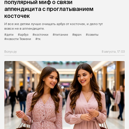
популярный миф о связи
аппендицита с проглатыванием
косточек
И все же детям лучше очищать арбуз от косточек, и дело тут
вовсе не в аппендиците.
#дети
#арбуз
#косточки
#питание
#врач
#советы
#новости Тюмени
#тк
Вслух.ру
8 августа, 17:03