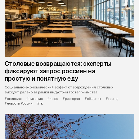
Столовые возвращаются: эксперты
фиксируют запрос россиян на
простую и понятную еду
Социально-экономический эффект от возрождения столовых
выходит далеко за рамки индустрии гостеприимства.
#столовая
#питание
#кафе
#ресторан
#общепит
#тренд
#новости России
#тк