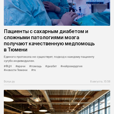
Пациенты с сахарным диабетом и
сложными патологиями мозга
получают качественную медпомощь
в Тюмени
Единого протокола не существует, подход к каждому пациенту
сугубо индивидуален.
#ФЦН
#врачи
#помощь
#диабет
#нейрохирургия
#новости Тюмени
#тк
Вслух.ру
8 августа, 15:58