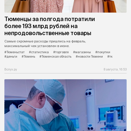
Тюменцы за полгода потратили
более 193 млрд рублей на
непродовольственные товары
Самые скромные расходы пришлись на февраль,
максимальный чек установлен в июне.
#Тюменьстат
#статистика
#торговля
#магазины
#покупки
#деньги
#Тюмень
#Тюменская область
#новости Тюмени
#тк
Вслух.ру
8 августа, 16:53