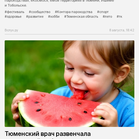
пароходства», «Космос», «Моя территория» в Тюмени, Ишиме
и Тобольске.
#фестиваль
#сообщество
#Контора пароходства
#спорт
#здоровье
#развитие
#хобби
#Тюменская область
#лето
#тк
Вслух.ру
8 августа, 18:42
Тюменский врач развенчала