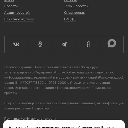
Новости
Темы новостей
Архив новостей
Спецпроекты
Печатное издание
ГИБДД
Сетевое издание «Тюменская интернет-газета "Вслух.ру"»
зарегистрировано Федеральной службой по надзору в сфере связи,
информационных технологий и массовых коммуникаций (Роскомнадзор),
серия Эл №ФС77-78856 от 07.08.2020 г. Учредитель: Автономная
некоммерческая организация «Телерадиокомпания "Тюменское
время"».
Подпись «партнерская новость» в материалах означает, что информация
имеет рекламный характер.
Политика конфиденциальности
Настоящий ресурс использует сервис веб-аналитики Яндекс