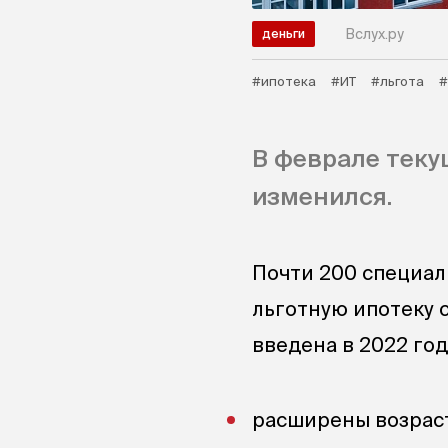
Вслух.ру
деньги
#ипотека
#ИТ
#льгота
#
В феврале теку
изменился.
Почти 200 специал
льготную ипотеку 
введена в 2022 год
расширены возраст