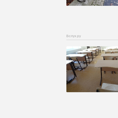
Вслух.ру