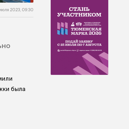
июля 2023, 09:30
ьно
мили
жки была