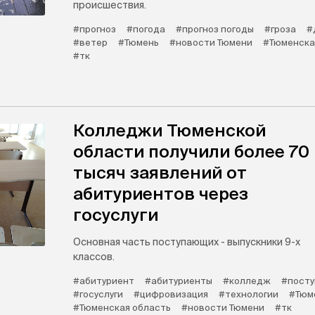
происшествия.
#прогноз
#погода
#прогноз погоды
#гроза
#
#ветер
#Тюмень
#новости Тюмени
#Тюменска
#тк
Колледжи Тюменской
области получили более 70
тысяч заявлений от
абитуриентов через
госуслуги
Основная часть поступающих - выпускники 9-х
классов.
#абитуриент
#абитуриенты
#колледж
#посту
#госуслуги
#цифровизация
#технологии
#Тюм
#Тюменская область
#новости Тюмени
#тк