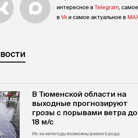
интересное в
Telegram
, само
в
Vk
и самое актуальное в
MA
овости
В Тюменской области на
выходные прогнозируют
грозы с порывами ветра до
18 м/с
Из-за непогоды возможны разного рода