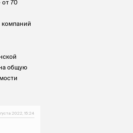
 от 70
х компаний
нской
 на общую
имости
вгуста 2022, 15:24