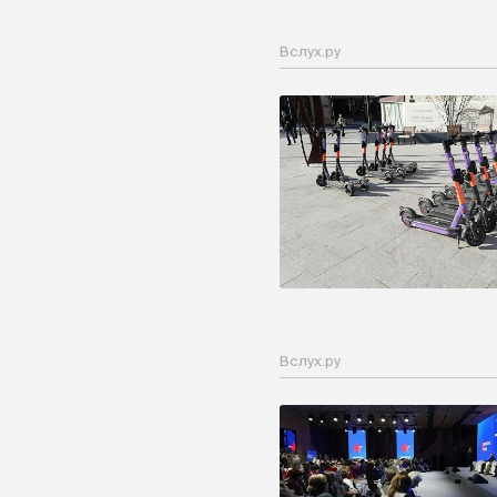
Вслух.ру
Вслух.ру