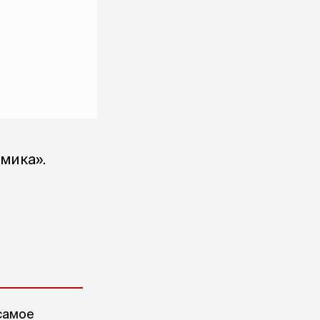
мика».
самое