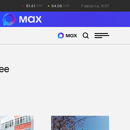
81.41
94.06
7 августа, 11:37
ее