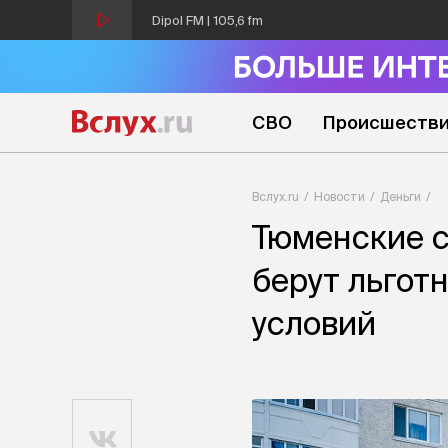
Dipol FM | 105,6 fm
СВО
Происшеств
Вслух.ru
Новости
Деньги
Тюменские с
берут льгот
условий