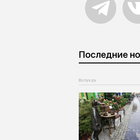
Последние н
Вслух.ру