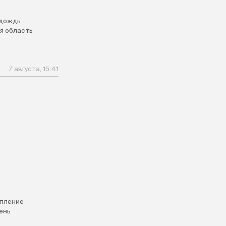
дождь
я область
7 августа, 15:41
пление
ень