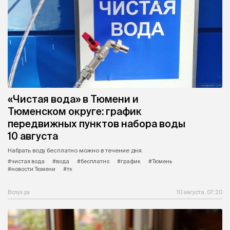
«Чистая вода» в Тюмени и
Тюменском округе: график
передвижных пунктов набора воды
10 августа
Набрать воду бесплатно можно в течение дня.
#чистая вода
#вода
#бесплатно
#график
#Тюмень
#новости Тюмени
#тк
Вслух.ру
10 августа, 07:20