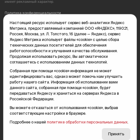
имеет рекламный характер.
Политика конфиденциальности
Настоящий ресурс использует сервис веб-аналитики Яндекс
Редакция: 625035, Тюмень, пр. Геологоразведчиков, 28А
Метрика, предоставляемый компанией ООО «ЯНДЕКС», 119021,
(3452) 68-89-05
Россия, Москва, ул. Л. Толстого, 16 (далее — Яндекс), сервис
edit@vsluh.ru
Яндекс Метрика использует файлы «cookie» с целью сбора
технических данных посетителей для обеспечения
Главный редактор: Панкина Т.Ю.
работоспособности и улучшения качества обслуживания.
kika@vsluh.ru
Продолжая использовать ресурс, Вы автоматически
соглашаетесь с использованием данных технологий.
По вопросам рекламы:
(3452) 68-89-78
Собранная при помощи «cookie» информация не может
kotovaev@sibinformburo.ru
идентифицировать вас, однако может помочь нам улучшить
mim@vsluh.ru
работу нашего сайта. Информация об использовании вами
данного сайта, собранная при помощи «cookie», будет
передаваться Яндексу и храниться на серверах Яндекса в
Российской Федерации.
Вы можете отказаться от использования «cookie», выбрав
соответствующие настройки в браузере.
Подробнее о нашей
политике обработки персональных данных
.
© 2000-2026 Тюменская интернет-газета «Вслух.ру»
16+
Карта сайта
Принять