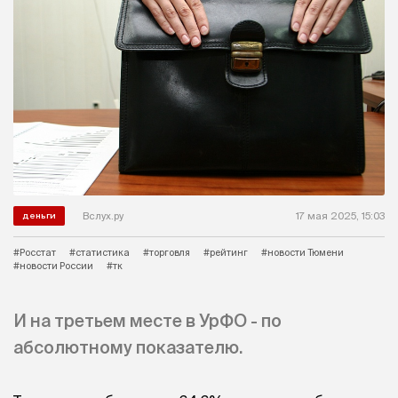
Вслух.ру
17 мая 2025, 15:03
деньги
#Росстат
#статистика
#торговля
#рейтинг
#новости Тюмени
#новости России
#тк
И на третьем месте в УрФО - по
абсолютному показателю.