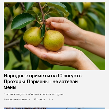
Народные приметы на 10 августа:
Прохоры-Пармены - не затевай
мены
В это время уже собирали созревшие груши.
#народные приметы
#погода
#тк