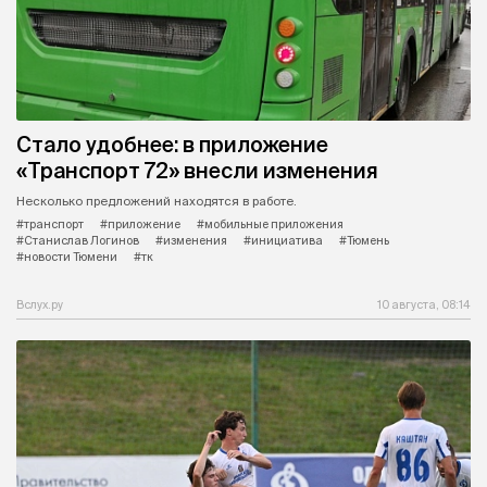
Стало удобнее: в приложение
«Транспорт 72» внесли изменения
Несколько предложений находятся в работе.
#транспорт
#приложение
#мобильные приложения
#Станислав Логинов
#изменения
#инициатива
#Тюмень
#новости Тюмени
#тк
Вслух.ру
10 августа, 08:14