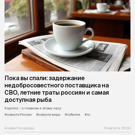
Пока вы спали: задержание
недобросовестного поставщика на
СВО, летние траты россиян и самая
доступная рыба
Коротко - о главном к этому часу.
#новости России
#новости мира
#события
#тк
Агафья Погодница
10 августа, 06:00