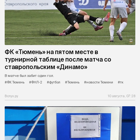
ФК «Тюмень» на пятом месте в
турнирной таблице после матча со
ставропольским «Динамо»
В матче был забит один гол.
#ФК Тюмень
#ФНЛ-2
#футбол
#Тюмень
#новости Тюмени
#тк
Вслух.ру
10 августа, 07:28