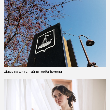
Шифр на щите: тайны герба Тюмени