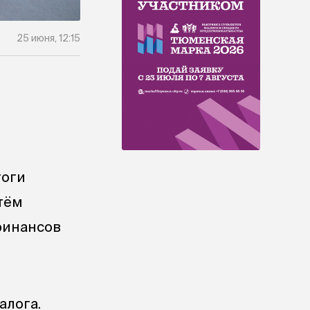
25 июня, 12:15
тоги
тём
финансов
алога.