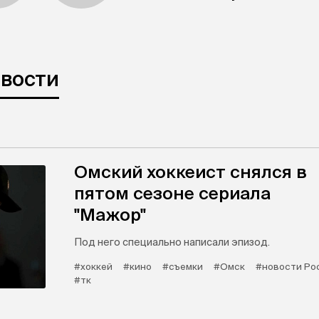
овости
Омский хоккеист снялся в
пятом сезоне сериала
"Мажор"
Под него специально написали эпизод.
#хоккей
#кино
#съемки
#Омск
#новости Ро
#тк