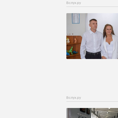
Вслух.ру
Вслух.ру