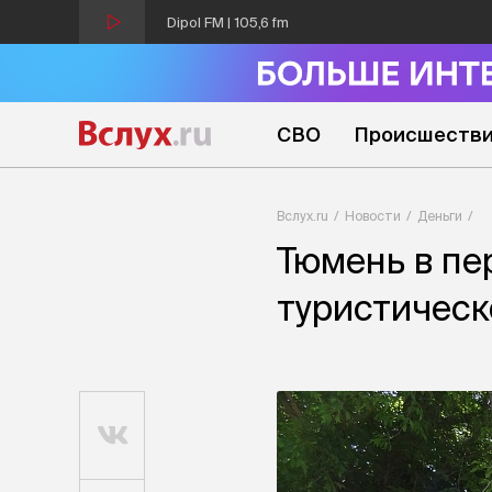
Dipol FM | 105,6 fm
СВО
Происшеств
Вслух.ru
Новости
Деньги
Тюмень в пе
туристическ