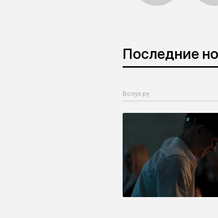
Последние н
Вслух.ру