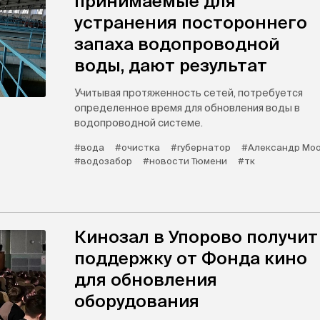
принимаемые для
устранения постороннего
запаха водопроводной
воды, дают результат
Учитывая протяженность сетей, потребуется
определенное время для обновления воды в
водопроводной системе.
#вода
#очистка
#губернатор
#Александр Мо
#водозабор
#новости Тюмени
#тк
Кинозал в Упорово получит
поддержку от Фонда кино
для обновления
оборудования