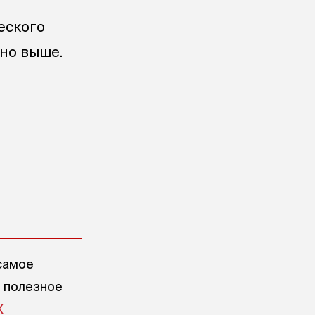
еского
ьно выше.
самое
е полезное
X