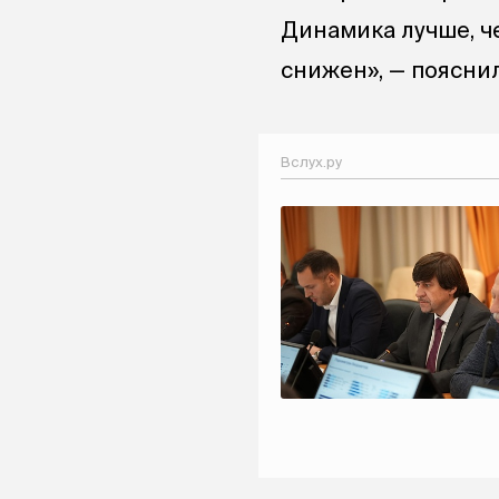
Динамика лучше, че
снижен», — поясни
Вслух.ру