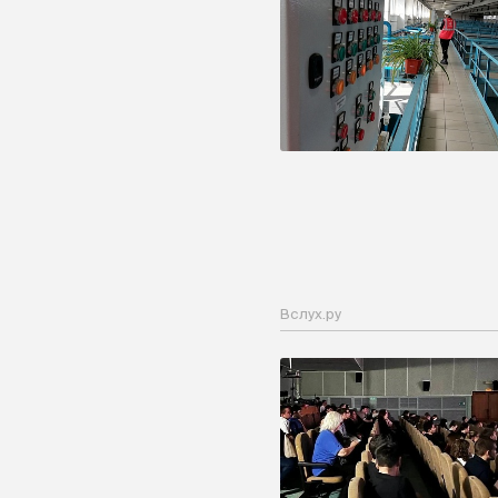
Вслух.ру