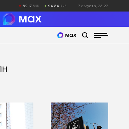
82.17
94.84
7 августа, 23:27
лн