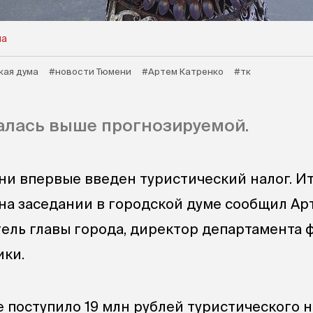
на
кая дума
#новости Тюмени
#Артем Катренко
#тк
алась выше прогнозируемой.
ени впервые введен туристический налог. И
 на заседании в городской думе сообщил Ар
тель главы города, директор департамента 
ики.
 поступило 19 млн рублей туристического н