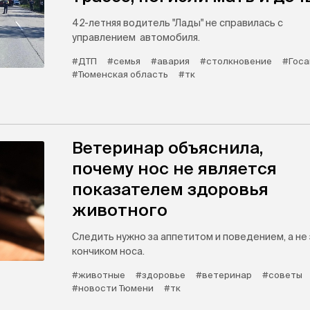
42-летняя водитель "Лады" не справилась с
управлением автомобиля.
#ДТП
#семья
#авария
#столкновение
#Госа
#Тюменская область
#тк
Ветеринар объяснила,
почему нос не является
показателем здоровья
животного
Следить нужно за аппетитом и поведением, а не 
кончиком носа.
#животные
#здоровье
#ветеринар
#советы
#новости Тюмени
#тк