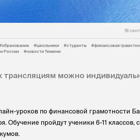
18 сен
#образование
#школьники
#студенты
#финансовая грамотно
и России
#новости Тюмени
к трансляциям можно индивидуаль
лайн-уроков по финансовой грамотности Б
ря. Обучение пройдут ученики 6-11 классов, 
кумов.