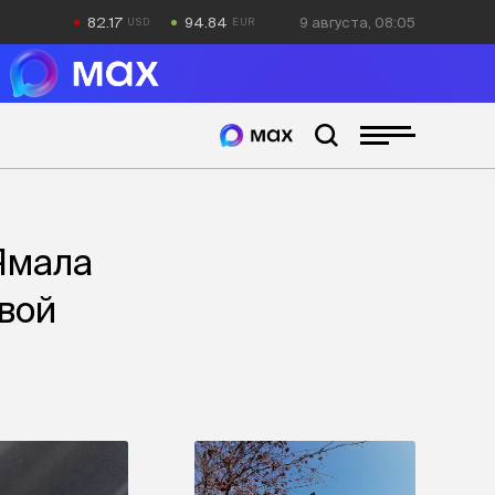
82.17
94.84
9 августа, 08:05
Ямала
вой