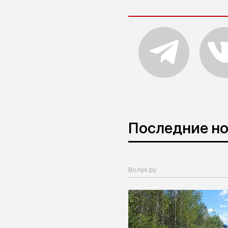
Последние н
Вслух.ру