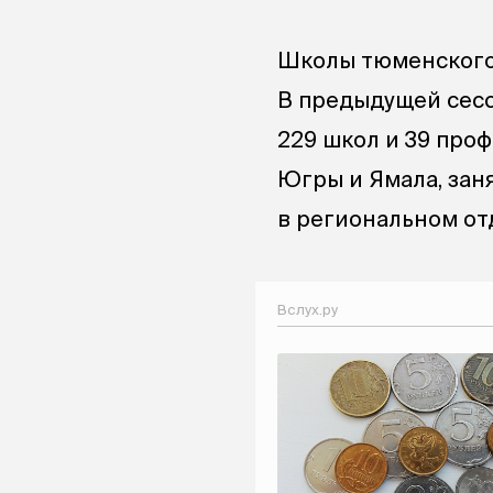
Школы тюменского 
В предыдущей сесс
229 школ и 39 про
Югры и Ямала, зан
в региональном от
Вслух.ру