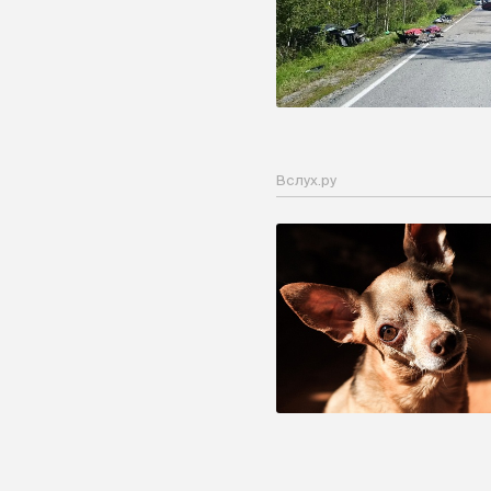
Вслух.ру