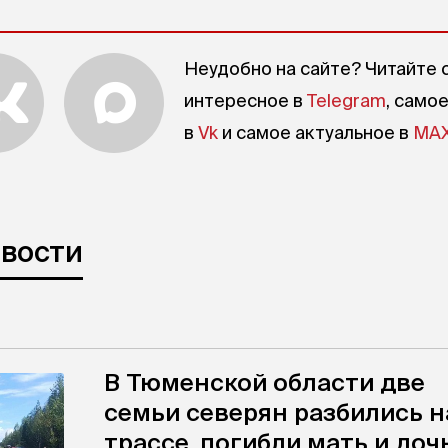
Неудобно на сайте? Читайте 
интересное в
Telegram
, само
в
Vk
и самое актуальное в
MA
овости
В Тюменской области две
семьи северян разбились н
трассе, погибли мать и доч