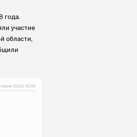
 года.
яли участие
й области,
общили
2 июня 2023, 10:55
ю