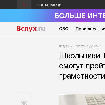
Dipol FM | 105,6 fm
СВО
Происшеств
Вслух.ru
Новости
Деньги
Школьники Т
смогут прой
грамотност