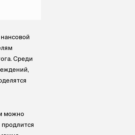
инансовой
елям
ога. Среди
реждений,
оделятся
им можно
я продлится