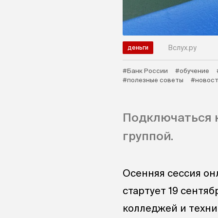
Вслух.ру
деньги
#Банк России
#обучение
#полезные советы
#новост
Подключаться 
группой.
Осенняя сессия он
стартует 19 сентяб
колледжей и техни