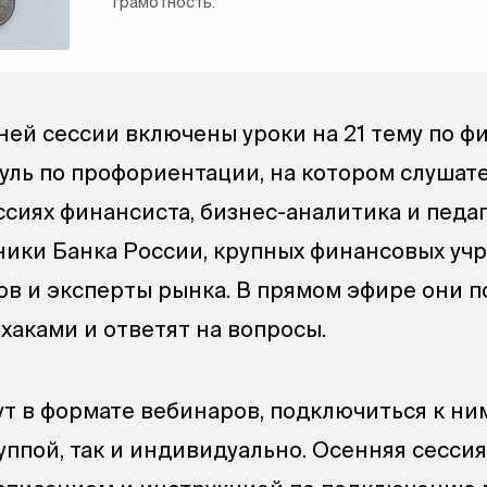
грамотность.
ней сессии включены уроки на 21 тему по ф
уль по профориентации, на котором слушат
ссиях финансиста, бизнес-аналитика и педаг
ники Банка России, крупных финансовых уч
ов и эксперты рынка. В прямом эфире они п
аками и ответят на вопросы.
ут в формате вебинаров, подключиться к н
уппой, так и индивидуально. Осенняя сесси