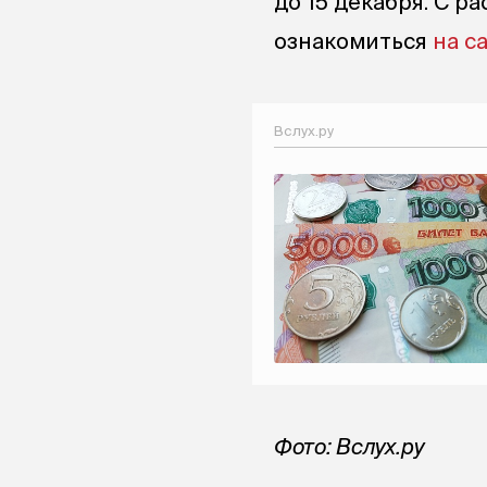
до 15 декабря. С 
ознакомиться
на с
Вслух.ру
Фото: Вслух.ру