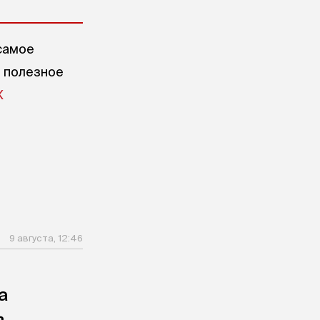
самое
е полезное
X
9 августа, 12:46
а
ь