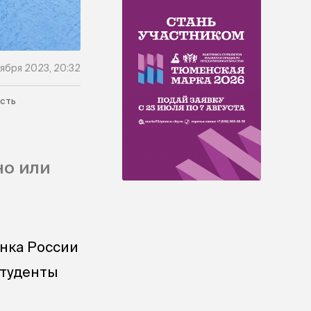
тября 2023, 20:32
сть
но или
анка России
студенты