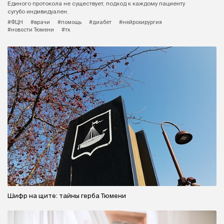
Единого протокола не существует, подход к каждому пациенту
сугубо индивидуален.
#ФЦН
#врачи
#помощь
#диабет
#нейрохирургия
#новости Тюмени
#тк
Шифр на щите: тайны герба Тюмени