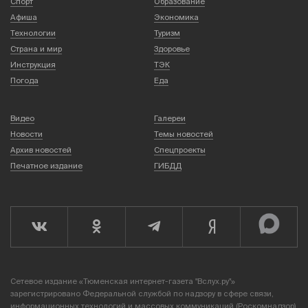
Спорт
Образование
Афиша
Экономика
Технологии
Туризм
Страна и мир
Здоровье
Инструкция
ТЭК
Погода
Еда
Видео
Галереи
Новости
Темы новостей
Архив новостей
Спецпроекты
Печатное издание
ГИБДД
Сетевое издание «Тюменская интернет-газета "Вслух.ру"»
зарегистрировано Федеральной службой по надзору в сфере связи,
информационных технологий и массовых коммуникаций (Роскомнадзор),