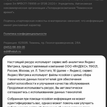
серия Эл №ФС77-78856 от 07.08.2020 г. Учредитель: Автономная
некоммерческая организация «Телерадиокомпания "Тюменское
время"».
Подпись «партнерская новость» в материалах означает, что информация
имеет рекламный характер.
Политика конфиденциальности
Редакция: 625035, Тюмень, пр. Геологоразведчиков, 28А
(3452) 68-89-05
edit@vsluh.ru
Главный редактор: Панкина Т.Ю.
Настоящий ресурс использует сервис веб-аналитики Яндекс
kika@vsluh.ru
Метрика, предоставляемый компанией ООО «ЯНДЕКС», 119021,
Россия, Москва, ул. Л. Толстого, 16 (далее — Яндекс), сервис
По вопросам рекламы:
Яндекс Метрика использует файлы «cookie» с целью сбора
(3452) 68-89-78
технических данных посетителей для обеспечения
kotovaev@sibinformburo.ru
работоспособности и улучшения качества обслуживания.
mim@vsluh.ru
Продолжая использовать ресурс, Вы автоматически
соглашаетесь с использованием данных технологий.
Собранная при помощи «cookie» информация не может
идентифицировать вас, однако может помочь нам улучшить