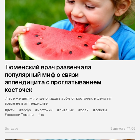
Тюменский врач развенчала
популярный миф о связи
аппендицита с проглатыванием
косточек
И все же детям лучше очищать арбуз от косточек, и дело тут
вовсе не в аппендиците.
#дети
#арбуз
#косточки
#питание
#врач
#советы
#новости Тюмени
#тк
Вслух.ру
8 августа, 17:03