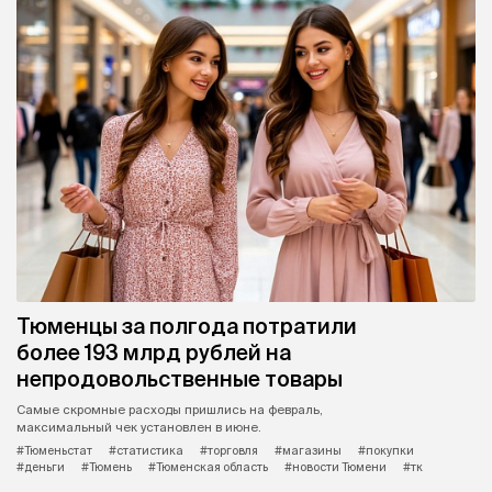
Тюменцы за полгода потратили
более 193 млрд рублей на
непродовольственные товары
Самые скромные расходы пришлись на февраль,
максимальный чек установлен в июне.
#Тюменьстат
#статистика
#торговля
#магазины
#покупки
#деньги
#Тюмень
#Тюменская область
#новости Тюмени
#тк