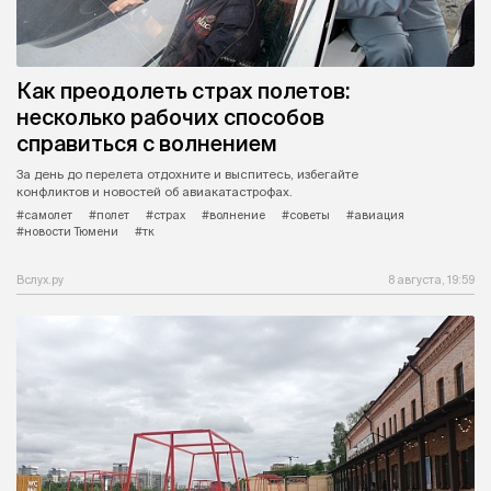
Как преодолеть страх полетов:
несколько рабочих способов
справиться с волнением
За день до перелета отдохните и выспитесь, избегайте
конфликтов и новостей об авиакатастрофах.
#самолет
#полет
#страх
#волнение
#советы
#авиация
#новости Тюмени
#тк
Вслух.ру
8 августа, 19:59