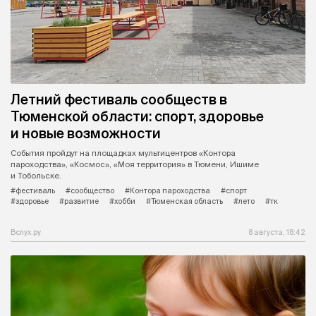
Летний фестиваль сообществ в
Тюменской области: спорт, здоровье
и новые возможности
События пройдут на площадках мультицентров «Контора
пароходства», «Космос», «Моя территория» в Тюмени, Ишиме
и Тобольске.
#фестиваль
#сообщество
#Контора пароходства
#спорт
#здоровье
#развитие
#хобби
#Тюменская область
#лето
#тк
Вслух.ру
8 августа, 18:42