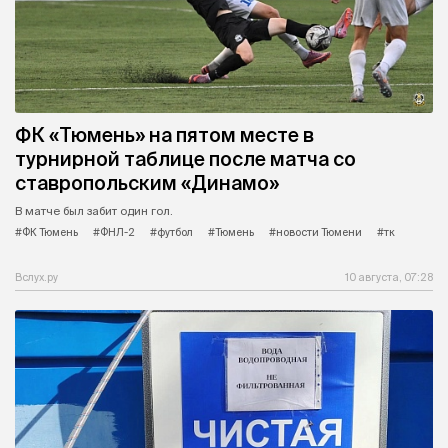
ФК «Тюмень» на пятом месте в
турнирной таблице после матча со
ставропольским «Динамо»
В матче был забит один гол.
#ФК Тюмень
#ФНЛ-2
#футбол
#Тюмень
#новости Тюмени
#тк
Вслух.ру
10 августа, 07:28