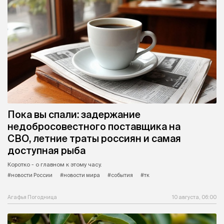
Пока вы спали: задержание
недобросовестного поставщика на
СВО, летние траты россиян и самая
доступная рыба
Коротко - о главном к этому часу.
#новости России
#новости мира
#события
#тк
Агафья Погодница
10 августа, 06:00