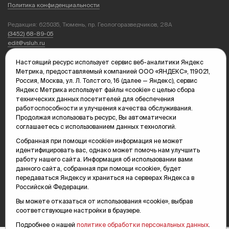
Политика конфиденциальности
Редакция: 625035, Тюмень, пр. Геологоразведчиков, 28А
(3452) 68-89-05
edit@vsluh.ru
Главный редактор: Панкина Т.Ю.
Настоящий ресурс использует сервис веб-аналитики Яндекс
kika@vsluh.ru
Метрика, предоставляемый компанией ООО «ЯНДЕКС», 119021,
Россия, Москва, ул. Л. Толстого, 16 (далее — Яндекс), сервис
По вопросам рекламы:
Яндекс Метрика использует файлы «cookie» с целью сбора
(3452) 68-89-78
технических данных посетителей для обеспечения
kotovaev@sibinformburo.ru
работоспособности и улучшения качества обслуживания.
mim@vsluh.ru
Продолжая использовать ресурс, Вы автоматически
соглашаетесь с использованием данных технологий.
Собранная при помощи «cookie» информация не может
идентифицировать вас, однако может помочь нам улучшить
работу нашего сайта. Информация об использовании вами
данного сайта, собранная при помощи «cookie», будет
передаваться Яндексу и храниться на серверах Яндекса в
Российской Федерации.
© 2000-2026 Тюменская интернет-газета «Вслух.ру»
16+
Вы можете отказаться от использования «cookie», выбрав
Карта сайта
соответствующие настройки в браузере.
Подробнее о нашей
политике обработки персональных данных
.