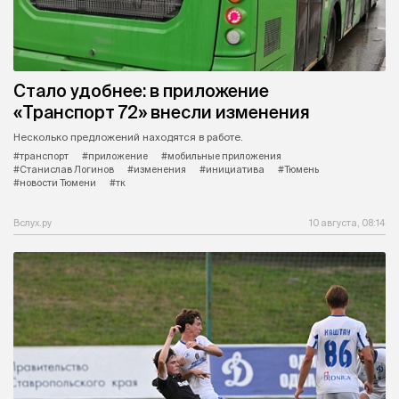
Стало удобнее: в приложение
«Транспорт 72» внесли изменения
Несколько предложений находятся в работе.
#транспорт
#приложение
#мобильные приложения
#Станислав Логинов
#изменения
#инициатива
#Тюмень
#новости Тюмени
#тк
Вслух.ру
10 августа, 08:14