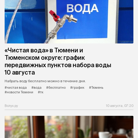
«Чистая вода» в Тюмени и
Тюменском округе: график
передвижных пунктов набора воды
10 августа
Набрать воду бесплатно можно в течение дня.
#чистая вода
#вода
#бесплатно
#график
#Тюмень
#новости Тюмени
#тк
Вслух.ру
10 августа, 07:20