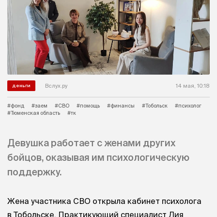
Вслух.ру
14 мая, 10:18
деньги
#фонд
#заем
#СВО
#помощь
#финансы
#Тобольск
#психолог
#Тюменская область
#тк
Девушка работает с женами других
бойцов, оказывая им психологическую
поддержку.
Жена участника СВО открыла кабинет психолога
в Тобольске. Практикующий специалист Лия