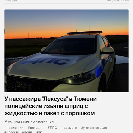
У пассажира "Лексуса" в Тюмени
полицейские изъяли шприц с
жидкостью и пакет с порошком
Мужчина заметно нервничал.
#наркотики
#полиция
#ППС
#досмотр
#уголовное дело
#новости Тюмени
#тк