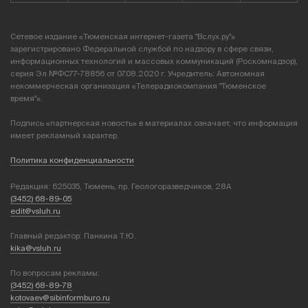
Сетевое издание «Тюменская интернет-газета "Вслух.ру"»
зарегистрировано Федеральной службой по надзору в сфере связи,
информационных технологий и массовых коммуникаций (Роскомнадзор),
серия Эл №ФС77-78856 от 07.08.2020 г. Учредитель: Автономная
некоммерческая организация «Телерадиокомпания "Тюменское
время"».
Подпись «партнерская новость» в материалах означает, что информация
имеет рекламный характер.
Политика конфиденциальности
Редакция: 625035, Тюмень, пр. Геологоразведчиков, 28А
(3452) 68-89-05
edit@vsluh.ru
Главный редактор: Панкина Т.Ю.
kika@vsluh.ru
По вопросам рекламы:
(3452) 68-89-78
kotovaev@sibinformburo.ru