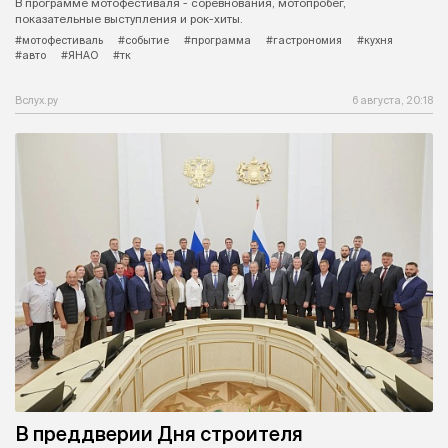
В программе мотофестиваля - соревнования, мотопробег,
показательные выступления и рок-хиты.
#мотофестиваль
#событие
#программа
#гастрономия
#кухня
#авто
#ЯНАО
#тк
Вслух.ру
6 августа, 20:18
В преддверии Дня строителя