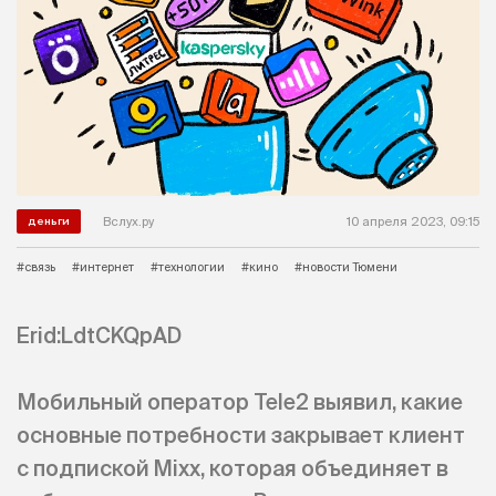
Вслух.ру
10 апреля 2023, 09:15
деньги
#связь
#интернет
#технологии
#кино
#новости Тюмени
Erid:LdtCKQpAD
Мобильный оператор Tele2 выявил, какие
основные потребности закрывает клиент
с подпиской Mixx, которая объединяет в