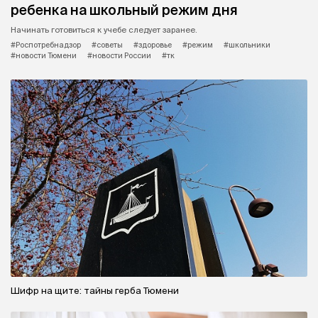
ребенка на школьный режим дня
Начинать готовиться к учебе следует заранее.
#Роспотребнадзор
#советы
#здоровье
#режим
#школьники
#новости Тюмени
#новости России
#тк
Шифр на щите: тайны герба Тюмени