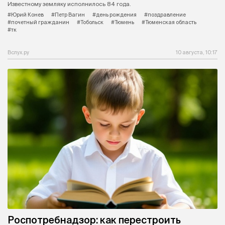
Известному земляку исполнилось 84 года.
#Юрий Конев
#Петр Вагин
#день рождения
#поздравление
#почетный гражданин
#Тобольск
#Тюмень
#Тюменская область
#тк
Вслух.ру
10 августа, 10:17
Роспотребнадзор: как перестроить