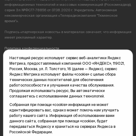
информационных технологий и массовых коммуникаций (Роскомнадзор),
серия Эл №ФС77-78856 от 07.08.2020 г. Учредитель: Автономная
некоммерческая организация «Телерадиокомпания "Тюменское
время"».
Подпись «партнерская новость» в материалах означает, что информация
имеет рекламный характер.
Политика конфиденциальности
Настоящий ресурс использует сервис веб-аналитики Яндекс
Редакция: 625035, Тюмень, пр. Геологоразведчиков, 28А
Метрика, предоставляемый компанией ООО «ЯНДЕКС», 119021,
(3452) 68-89-05
Россия, Москва, ул. Л. Толстого, 16 (далее — Яндекс), сервис
edit@vsluh.ru
Яндекс Метрика использует файлы «cookie» с целью сбора
технических данных посетителей для обеспечения
Главный редактор: Панкина Т.Ю.
работоспособности и улучшения качества обслуживания.
kika@vsluh.ru
Продолжая использовать ресурс, Вы автоматически
соглашаетесь с использованием данных технологий.
По вопросам рекламы:
(3452) 68-89-78
Собранная при помощи «cookie» информация не может
kotovaev@sibinformburo.ru
идентифицировать вас, однако может помочь нам улучшить
mim@vsluh.ru
работу нашего сайта. Информация об использовании вами
данного сайта, собранная при помощи «cookie», будет
передаваться Яндексу и храниться на серверах Яндекса в
Российской Федерации.