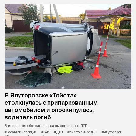
В Ялуторовске «Тойота»
столкнулась с припаркованным
автомобилем и опрокинулась,
водитель погиб
Выясняются обстоятельства смертельного ДТП.
#Госавтоинспекция
#ГАИ
#ДТП
#смертельное ДТП
#Ялуторовск