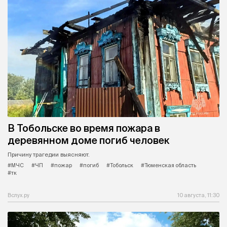
В Тобольске во время пожара в
деревянном доме погиб человек
Причину трагедии выясняют.
#МЧС
#ЧП
#пожар
#погиб
#Тобольск
#Тюменская область
#тк
Вслух.ру
10 августа, 11:30