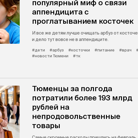
популярный миф о связи
аппендицита с
проглатыванием косточек
И все же детям лучше очищать арбуз от косточе
и дело тут вовсе не в аппендиците.
#дети
#арбуз
#косточки
#питание
#врач
#новости Тюмени
#тк
Тюменцы за полгода
потратили более 193 млрд
рублей на
непродовольственные
товары
Самые скромные расходы пришлись на февраль,