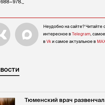
 688−978._
Неудобно на сайте? Читайте 
интересное в
Telegram
, само
в
Vk
и самое актуальное в
MA
овости
Тюменский врач развенчал