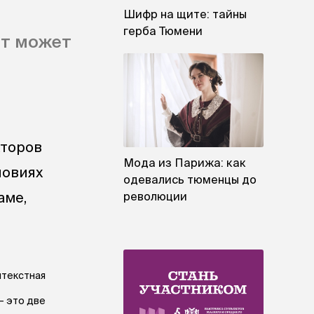
Шифр на щите: тайны
герба Тюмени
ет может
кторов
Мода из Парижа: как
ловиях
одевались тюменцы до
аме,
революции
нтекстная
— это две