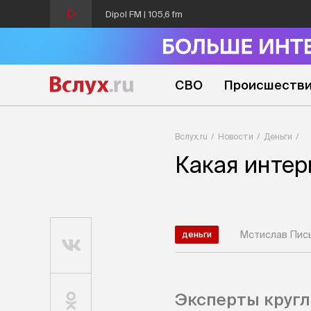
Dipol FM | 105,6 fm
СВО
Происшеств
Вслух.ru
Новости
Деньги
Какая интер
Мстислав Пис
деньги
Эксперты кругл