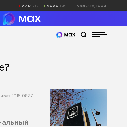
82.17
94.84
8 августа, 14:44
е?
 июля 2015, 08:37
ональный