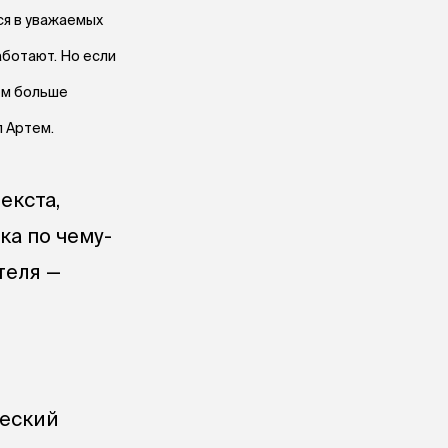
ся в уважаемых
аботают. Но если
ем больше
л Артем.
екста,
ка по чему-
теля —
ческий