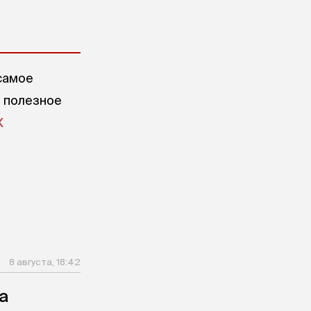
самое
е полезное
X
8 августа, 18:42
а