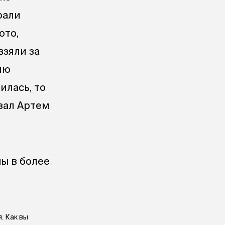
рали
ото,
взяли за
ию
илась, то
зал Артем
мы в более
. Как вы