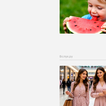
Вслух.ру