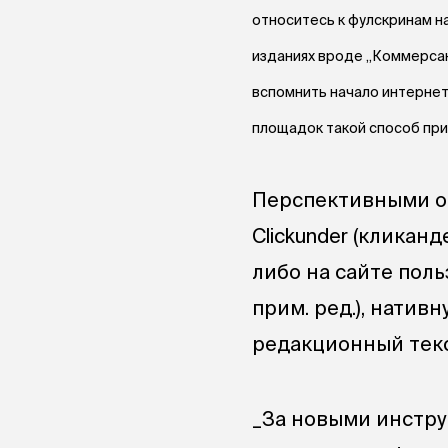
относитесь к фулскринам н
изданиях вроде „Коммерсан
вспомнить начало интернет
площадок такой способ при
Перспективными он
Clickunder (кликан
либо на сайте пол
прим. ред.), натив
редакционный текст
_За новыми инстру