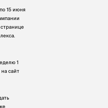
по 15 июня
кампании
й странице
лекса.
т
неделю 1
 на сайт
дать
кже