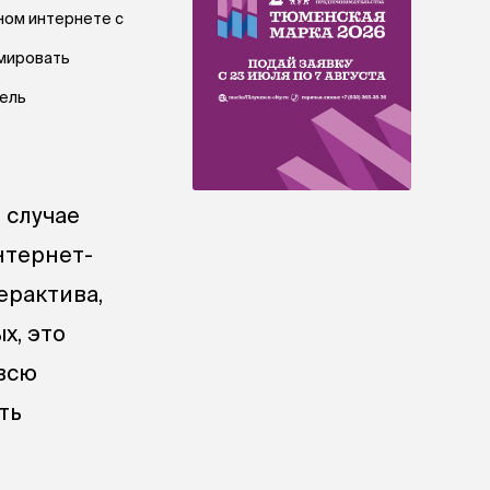
ьном интернете с
рмировать
тель
 случае
нтернет-
ерактива,
х, это
всю
ть