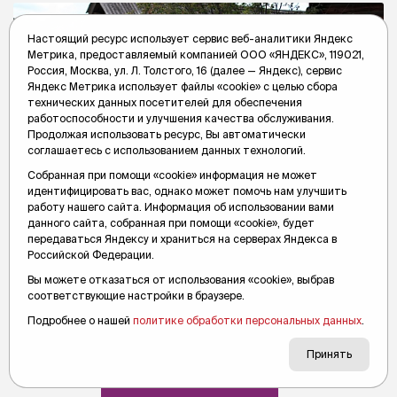
Настоящий ресурс использует сервис веб-аналитики Яндекс
Метрика, предоставляемый компанией ООО «ЯНДЕКС», 119021,
Россия, Москва, ул. Л. Толстого, 16 (далее — Яндекс), сервис
Яндекс Метрика использует файлы «cookie» с целью сбора
технических данных посетителей для обеспечения
работоспособности и улучшения качества обслуживания.
Продолжая использовать ресурс, Вы автоматически
соглашаетесь с использованием данных технологий.
Собранная при помощи «cookie» информация не может
идентифицировать вас, однако может помочь нам улучшить
работу нашего сайта. Информация об использовании вами
данного сайта, собранная при помощи «cookie», будет
передаваться Яндексу и храниться на серверах Яндекса в
Российской Федерации.
Народные приметы на 9 июня: на
Вы можете отказаться от использования «cookie», выбрав
Федору не выноси из избы сору
соответствующие настройки в браузере.
Крестьяне в этот день запрещали бабам и девицам болтать
Подробнее о нашей
политике обработки персональных данных
.
друг с другом, чтобы не накликать беду.
Принять