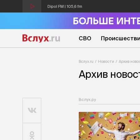
Dipol FM | 105,6 fm
СВО
Происшеств
Вслух.ru
Новости
Архив ново
Архив новос
Вслух.ру