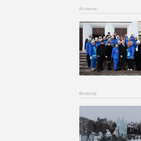
Вслух.ру
Вслух.ру