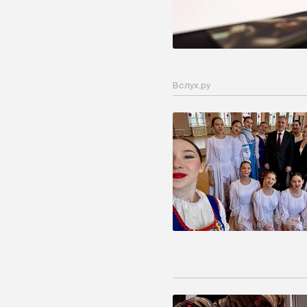
Вслух.ру