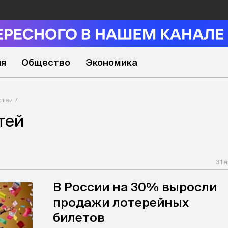
ия
Общество
Экономика
стей
тей
31 
В России на 30% выросли
продажи лотерейных
билетов