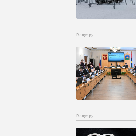
Вслух.ру
Вслух.ру