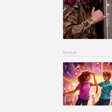
Вслух.ру