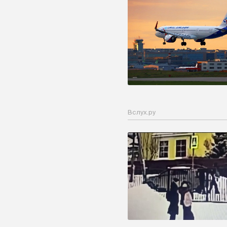
Вслух.ру