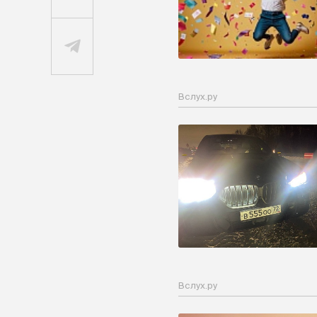
Вслух.ру
Вслух.ру