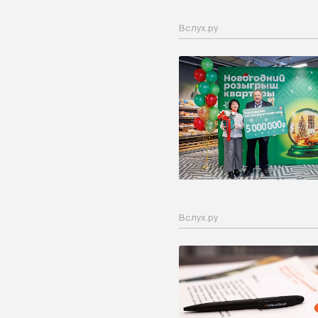
Вслух.ру
Вслух.ру