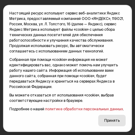
СВО
Происшествия
Настоящий ресурс использует сервис веб-аналитики Яндекс
Беседы
Экономим
Метрика, предоставляемый компанией ООО «ЯНДЕКС», 119021,
Транспорт
Общество
Россия, Москва, ул. Л. Толстого, 16 (далее — Яндекс), сервис
Недвижимость
Обзор
Яндекс Метрика использует файлы «cookie» с целью сбора
технических данных посетителей для обеспечения
Политика
Культура
работоспособности и улучшения качества обслуживания.
Деньги
Подкасты
Продолжая использовать ресурс, Вы автоматически
Спорт
Образование
соглашаетесь с использованием данных технологий.
Афиша
Экономика
Собранная при помощи «cookie» информация не может
Технологии
Туризм
идентифицировать вас, однако может помочь нам улучшить
Страна и мир
Здоровье
работу нашего сайта. Информация об использовании вами
данного сайта, собранная при помощи «cookie», будет
Инструкция
ТЭК
передаваться Яндексу и храниться на серверах Яндекса в
Погода
Еда
Российской Федерации.
Вы можете отказаться от использования «cookie», выбрав
Видео
Галереи
соответствующие настройки в браузере.
Новости
Темы новостей
Подробнее о нашей
политике обработки персональных данных
.
Архив новостей
Спецпроекты
Принять
Печатное издание
ГИБДД