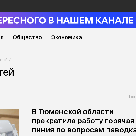
ия
Общество
Экономика
стей
тей
11 о
В Тюменской области
прекратила работу горячая
линия по вопросам паводк