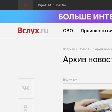
Dipol FM | 105,6 fm
СВО
Происшеств
Вслух.ru
Новости
Архив ново
Архив новос
Вслух.ру