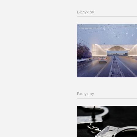
Вслух.ру
Вслух.ру