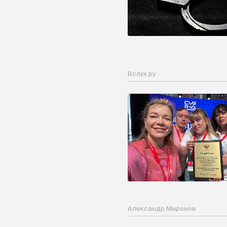
Вслух.ру
Александр Миронов