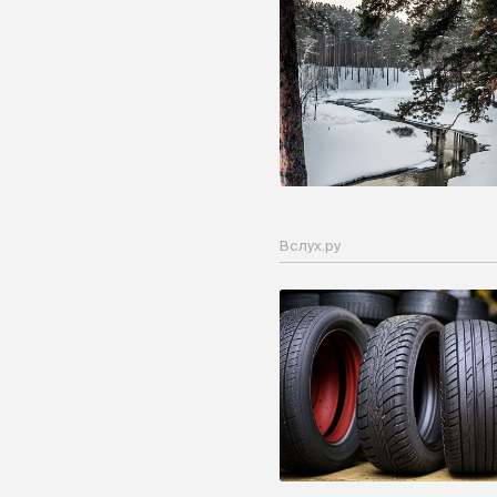
Вслух.ру