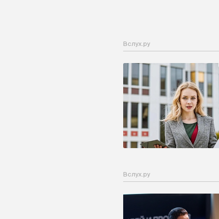
Вслух.ру
Вслух.ру