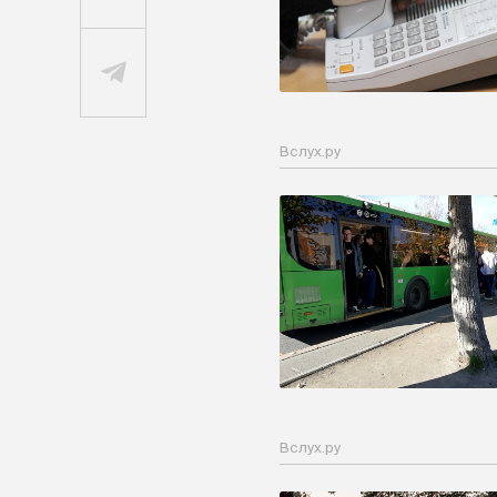
Вслух.ру
Вслух.ру