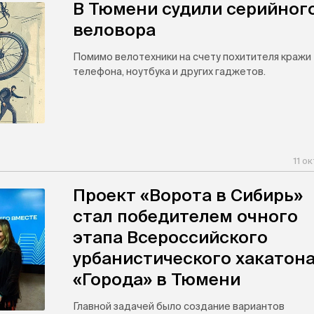
В Тюмени судили серийног
веловора
Помимо велотехники на счету похитителя кражи
телефона, ноутбука и других гаджетов.
11 о
Проект «Ворота в Сибирь»
стал победителем очного
этапа Всероссийского
урбанистического хакатон
«Города» в Тюмени
Главной задачей было создание вариантов