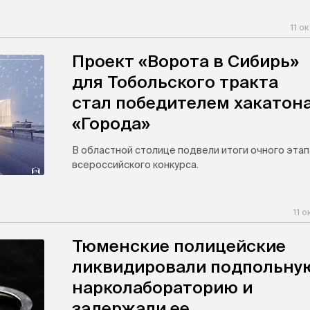
11 о
Проект «Ворота в Сибирь»
для Тобольского тракта
стал победителем хакатон
«Города»
В областной столице подвели итоги очного этап
всероссийского конкурса.
11 
Тюменские полицейские
ликвидировали подпольну
нарколабораторию и
задержали ее