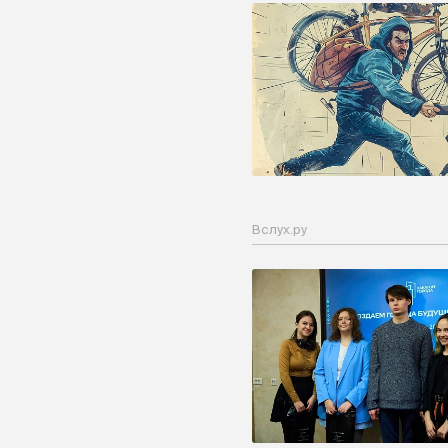
Вслух.ру