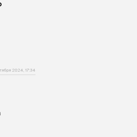
о
ктября 2024, 17:34
а