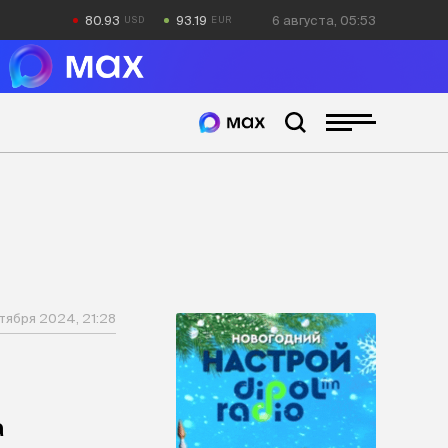
80.93
93.19
6 августа, 05:53
ктября 2024, 21:28
а