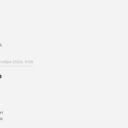
.
тября 2024, 11:05
о
ит
их