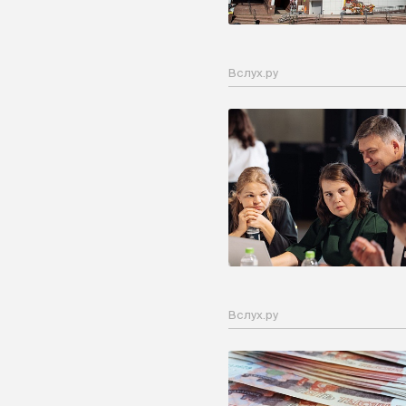
Вслух.ру
Вслух.ру