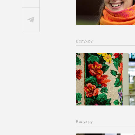
Вслух.ру
Вслух.ру