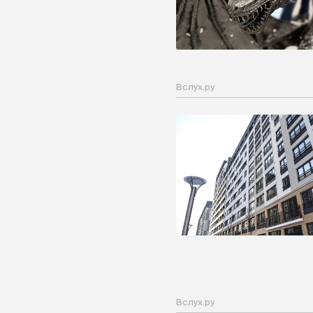
Вслух.ру
Вслух.ру