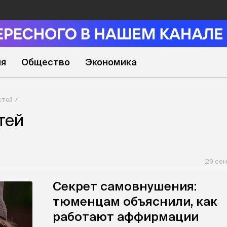
ия
Общество
Экономика
стей
тей
29 сен
Секрет самовнушения:
тюменцам объяснили, как
работают аффирмации