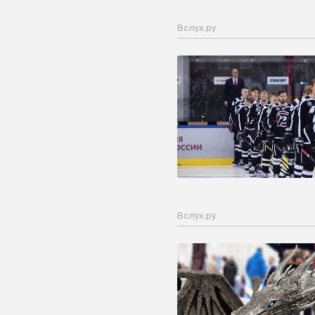
Вслух.ру
Вслух.ру