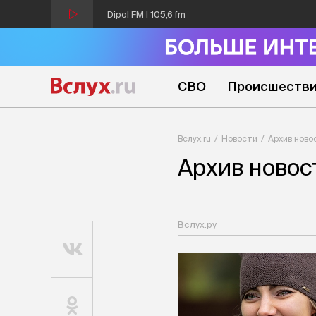
Dipol FM | 105,6 fm
СВО
Происшеств
Вслух.ru
Новости
Архив ново
Архив новос
Вслух.ру