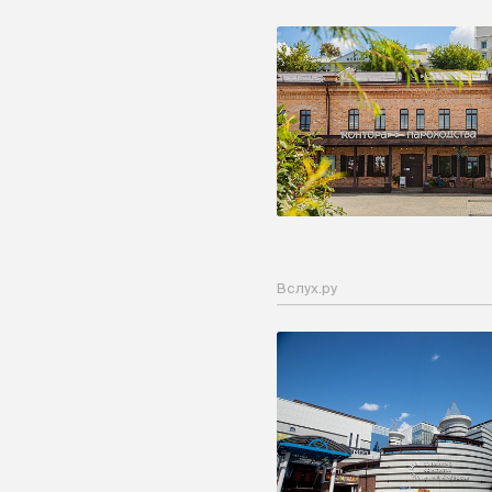
Вслух.ру