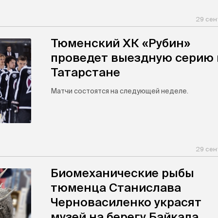
29 сен
Тюменский ХК «Рубин»
проведет выездную серию 
Татарстане
Матчи состоятся на следующей неделе.
29 сен
Биомеханические рыбы
тюменца Станислава
Черновасиленко украсят
музей на берегу Байкала