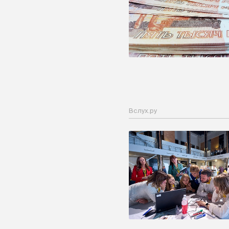
Вслух.ру