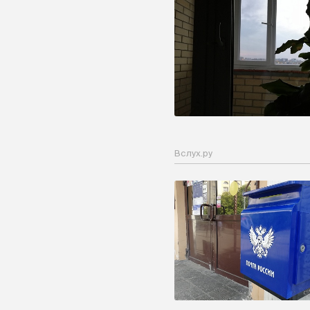
Вслух.ру