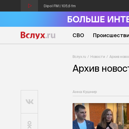
Dipol FM | 105,6 fm
СВО
Происшеств
Вслух.ru
Новости
Архив ново
Архив новос
Анна Кушнир