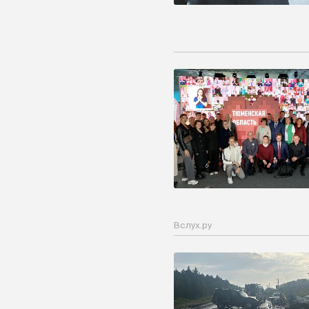
Вслух.ру