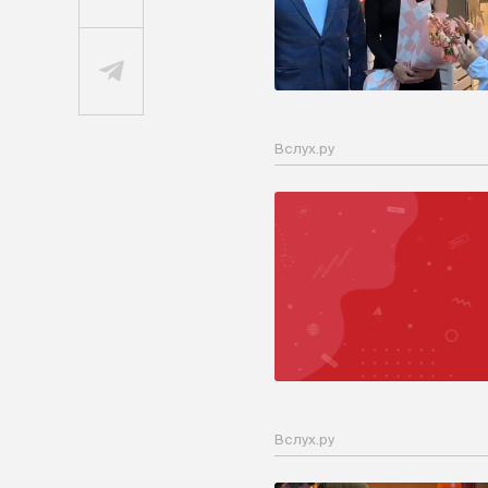
Вслух.ру
Вслух.ру