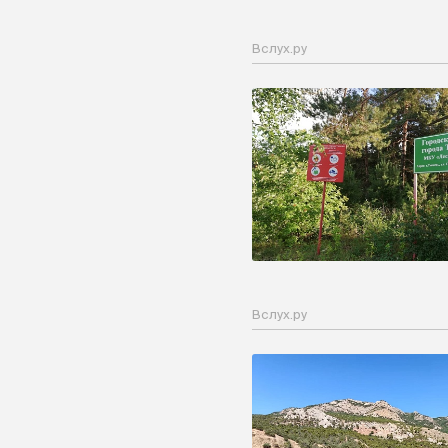
Вслух.ру
Вслух.ру