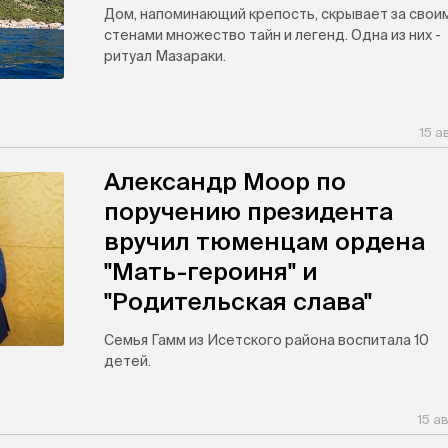
Дом, напоминающий крепость, скрывает за свои
стенами множество тайн и легенд. Одна из них -
ритуал Мазараки.
15 а
Александр Моор по
поручению президента
вручил тюменцам ордена
"Мать-героиня" и
"Родительская слава"
Семья Гамм из Исетского района воспитала 10
детей.
15 а