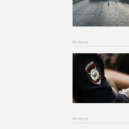
Вслух.ру
Вслух.ру