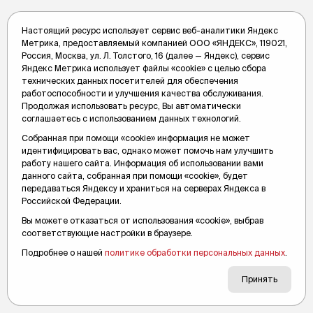
Настоящий ресурс использует сервис веб-аналитики Яндекс
В Тюмени 14-летний подросток на
Метрика, предоставляемый компанией ООО «ЯНДЕКС», 119021,
электросамокате сбил девочку на
Россия, Москва, ул. Л. Толстого, 16 (далее — Яндекс), сервис
Яндекс Метрика использует файлы «cookie» с целью сбора
тротуаре
технических данных посетителей для обеспечения
Выясняются обстоятельства этого ДТП.
работоспособности и улучшения качества обслуживания.
Продолжая использовать ресурс, Вы автоматически
соглашаетесь с использованием данных технологий.
Вслух.ру
17 июля 2024, 07:46
Собранная при помощи «cookie» информация не может
идентифицировать вас, однако может помочь нам улучшить
работу нашего сайта. Информация об использовании вами
данного сайта, собранная при помощи «cookie», будет
передаваться Яндексу и храниться на серверах Яндекса в
Российской Федерации.
Вы можете отказаться от использования «cookie», выбрав
соответствующие настройки в браузере.
Подробнее о нашей
политике обработки персональных данных
.
Принять