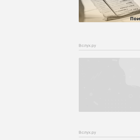
Вслух.ру
Вслух.ру