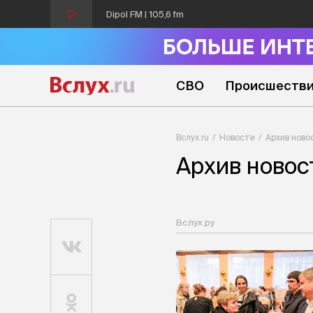
Dipol FM | 105,6 fm
СВО
Происшеств
Вслух.ru
Новости
Архив ново
Архив новос
Вслух.ру