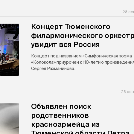
28 се
Концерт Тюменского
филармонического оркест
увидит вся Россия
Концерт под названием «Симфоническая поэма
«Колокола» приурочен к 110-летию произведени
Сергея Рахманинова.
28 сен
Объявлен поиск
родственников
красноармейца из
Тюменской области Петра