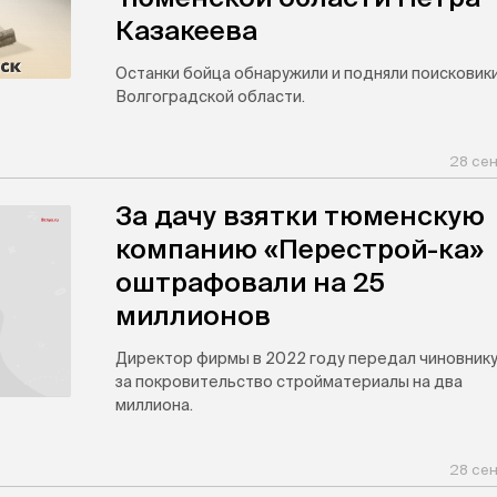
Казакеева
Останки бойца обнаружили и подняли поисковики
Волгоградской области.
28 сен
За дачу взятки тюменскую
компанию «Перестрой-ка»
оштрафовали на 25
миллионов
Директор фирмы в 2022 году передал чиновник
за покровительство стройматериалы на два
миллиона.
28 сен