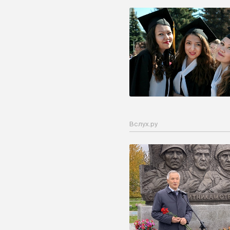
Вслух.ру