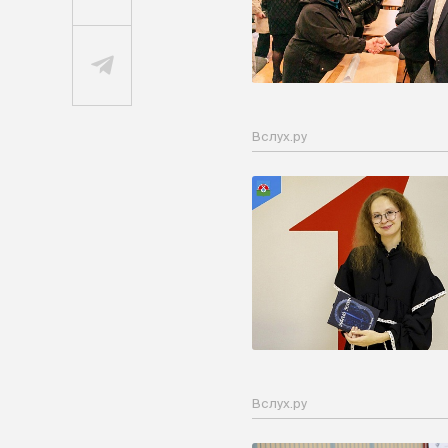
Вслух.ру
Вслух.ру