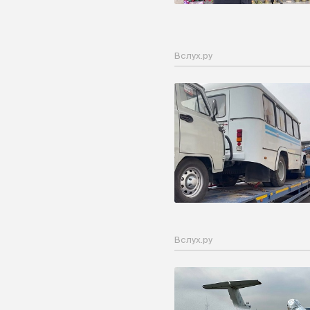
Вслух.ру
Вслух.ру