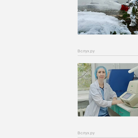
Вслух.ру
Вслух.ру