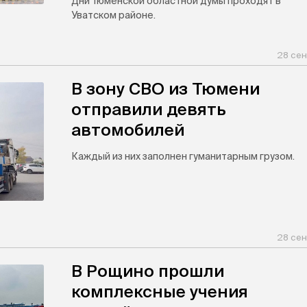
Дни Тюменской областной думы проходят в
Уватском районе.
28 сен
В зону СВО из Тюмени
отправили девять
автомобилей
Каждый из них заполнен гуманитарным грузом.
28 сен
В Рощино прошли
комплексные учения