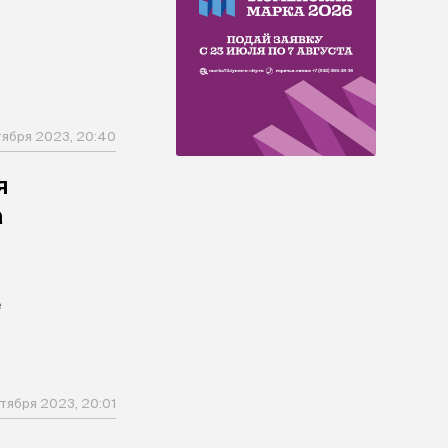
тября 2023, 20:40
я
а
е
тября 2023, 20:01