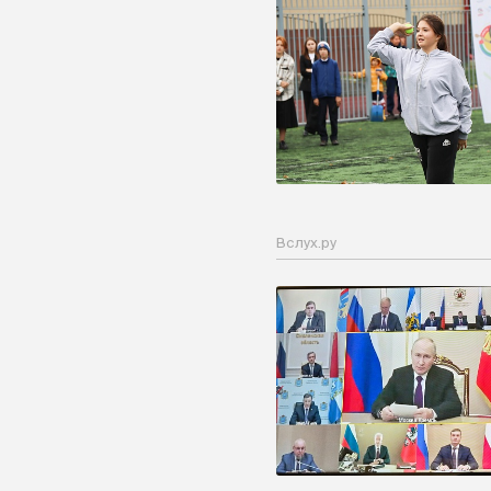
Вслух.ру