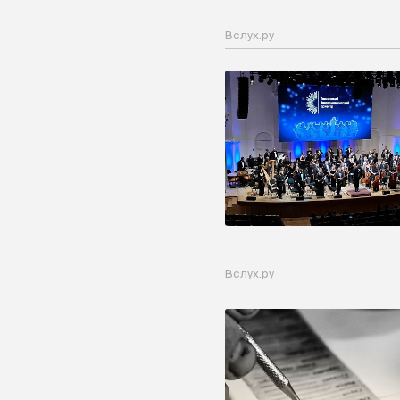
Вслух.ру
Вслух.ру