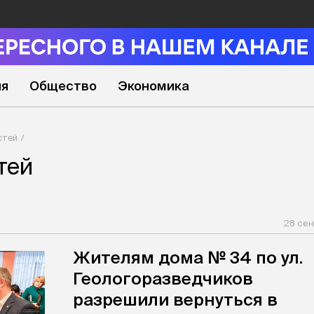
ия
Общество
Экономика
стей
тей
28 сен
Жителям дома № 34 по ул.
Геологоразведчиков
разрешили вернуться в