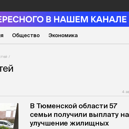
ия
Общество
Экономика
стей
тей
4 а
В Тюменской области 57
семьи получили выплату на
улучшение жилищных