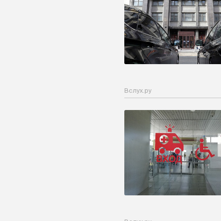
Вслух.ру