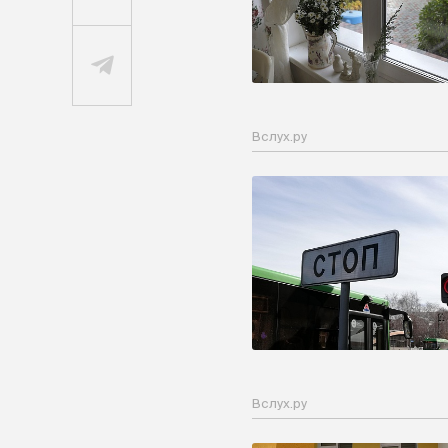
Вслух.ру
Вслух.ру