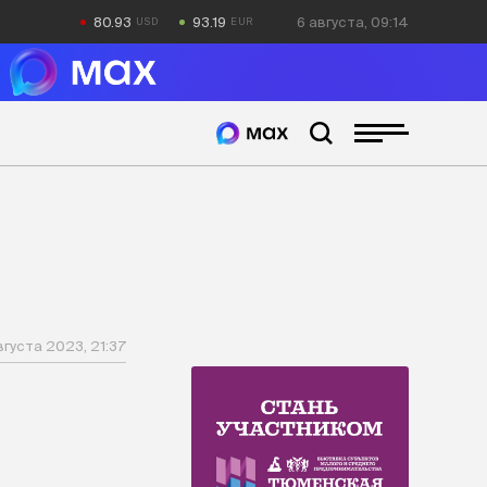
80.93
93.19
6 августа, 09:14
вгуста 2023, 21:37