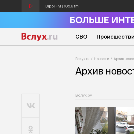
Dipol FM | 105,6 fm
СВО
Происшеств
Вслух.ru
Новости
Архив ново
Архив новос
Вслух.ру