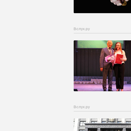
Вслух.ру
Вслух.ру