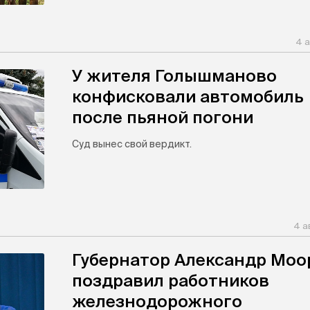
4 а
У жителя Голышманово
конфисковали автомобиль
после пьяной погони
Суд вынес свой вердикт.
4 а
Губернатор Александр Моо
поздравил работников
железнодорожного