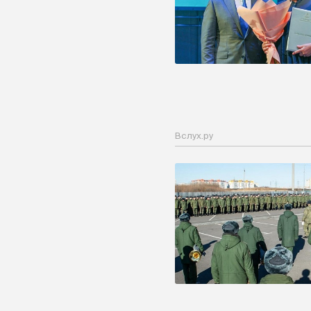
Вслух.ру