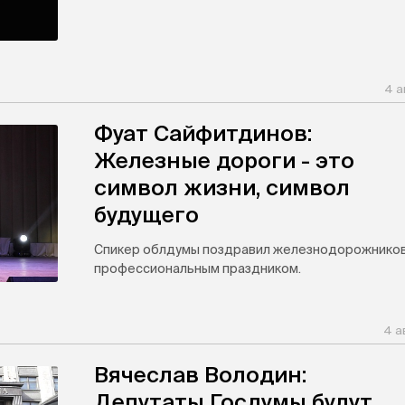
4 а
Фуат Сайфитдинов:
Железные дороги - это
символ жизни, символ
будущего
Спикер облдумы поздравил железнодорожников
профессиональным праздником.
4 а
Вячеслав Володин:
Депутаты Госдумы будут