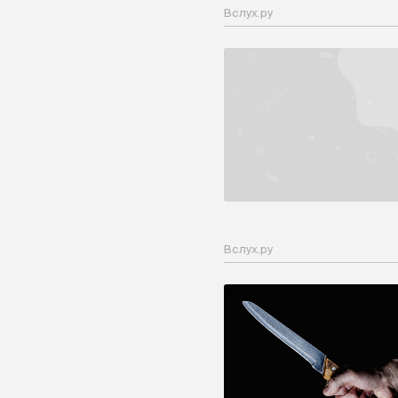
Вслух.ру
Вслух.ру