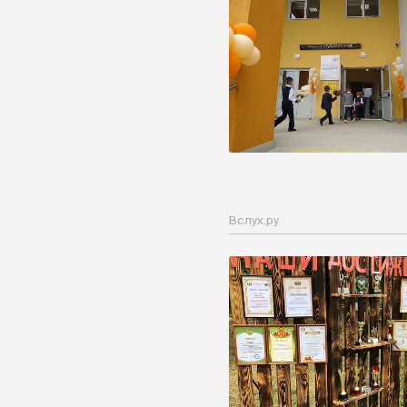
Вслух.ру