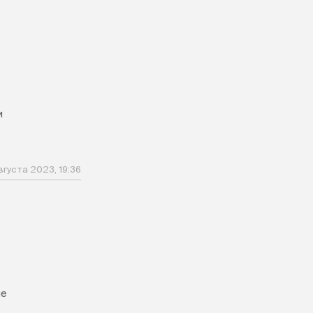
и
вгуста 2023, 19:36
ле