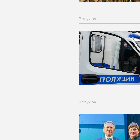
Вслух.ру
Вслух.ру