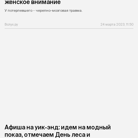
женское внимание
У потерпевшего - черепно-мозговая травма.
Вслух.ру
24 марта 2023, 11:50
Афиша на уик-энд: идем на модный
показ, отмечаем День леса и