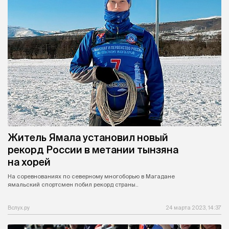
Житель Ямала установил новый
рекорд России в метании тынзяна
на хорей
На соревнованиях по северному многоборью в Магадане
ямальский спортсмен побил рекорд страны..
Вслух.ру
24 марта 2023, 14:37