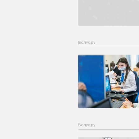
Вслух.ру
Вслух.ру