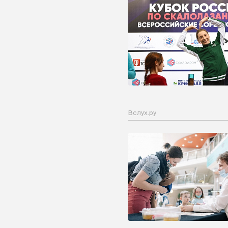
Вслух.ру