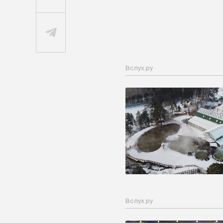
Вслух.ру
Вслух.ру