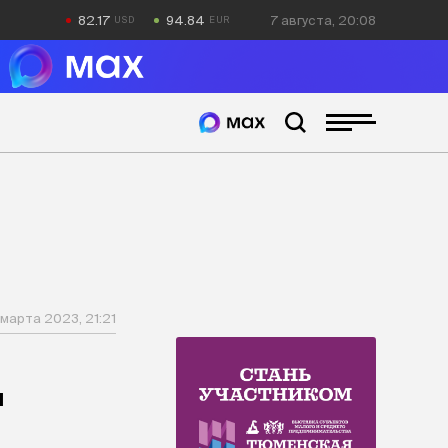
82.17
94.84
7 августа, 20:08
 марта 2023, 21:21
и