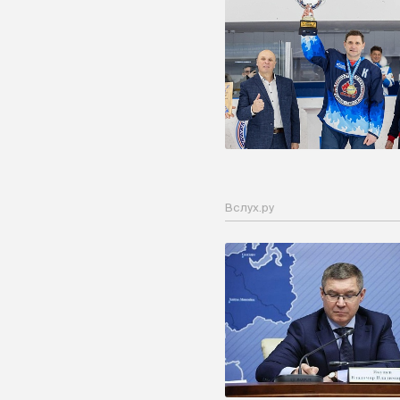
Вслух.ру