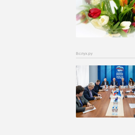
Вслух.ру