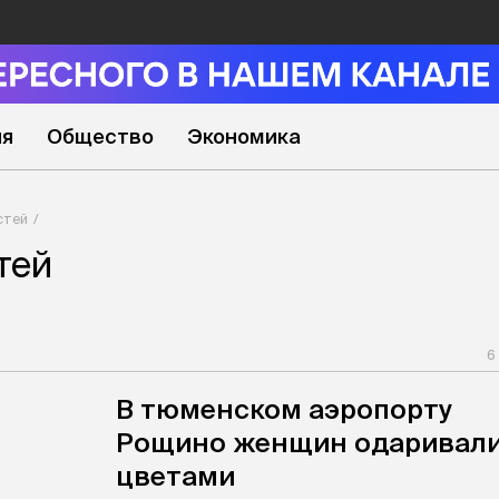
ия
Общество
Экономика
стей
тей
6
В тюменском аэропорту
Рощино женщин одаривал
цветами