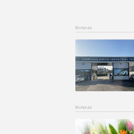
Вслух.ру
Вслух.ру