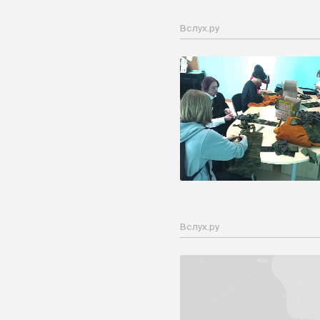
Вслух.ру
Вслух.ру