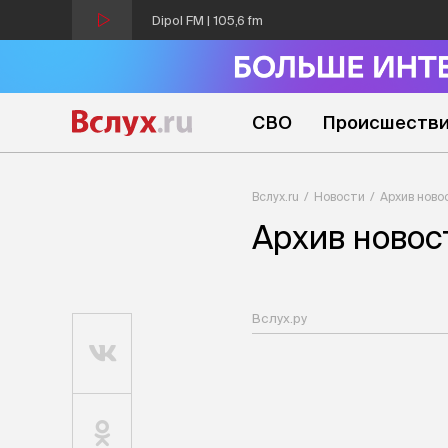
Dipol FM | 105,6 fm
СВО
Происшеств
Вслух.ru
Новости
Архив ново
Архив новос
Вслух.ру