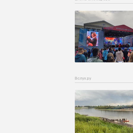
Вслух.ру