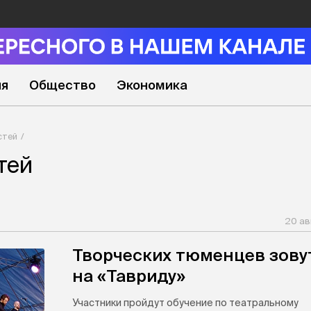
ия
Общество
Экономика
стей
тей
20 ав
Творческих тюменцев зову
на «Тавриду»
Участники пройдут обучение по театральному