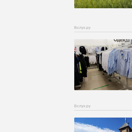
Вслух.ру
Вслух.ру