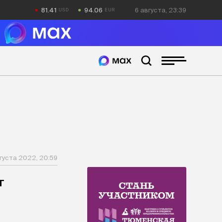
81.41
94.06
6 августа, 23:39
густа 2022, 20:59
т