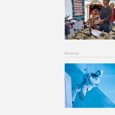
Вслух.ру