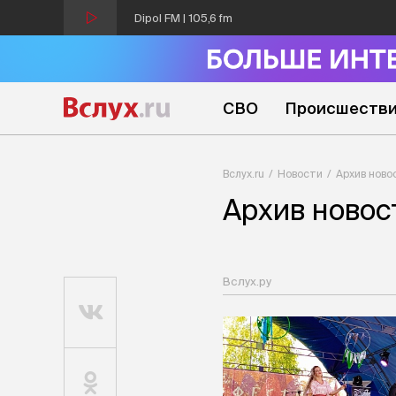
Dipol FM | 105,6 fm
СВО
Происшеств
Вслух.ru
Новости
Архив ново
Архив новос
Вслух.ру