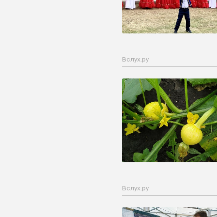
Вслух.ру
Вслух.ру