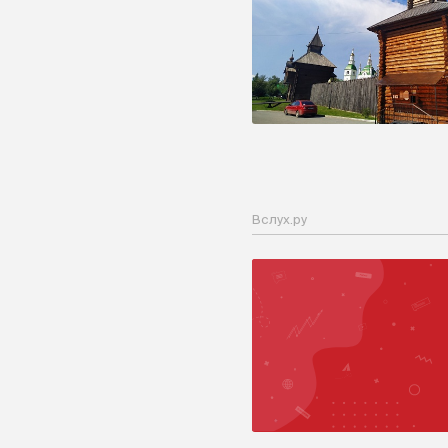
Вслух.ру