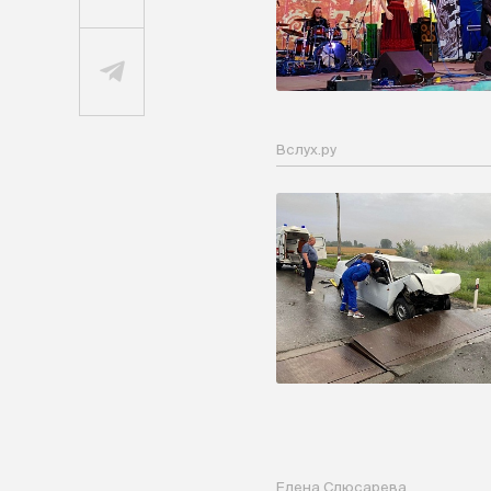
Вслух.ру
Елена Слюсарева