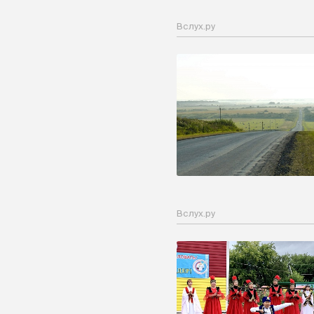
Вслух.ру
Вслух.ру