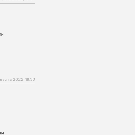
ми
вгуста 2022, 19:33
ны