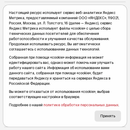
Настоящий ресурс использует сервис веб-аналитики Яндекс
Метрика, предоставляемый компанией ООО «ЯНДЕКС», 119021,
Россия, Москва, ул. Л. Толстого, 16 (далее — Яндекс), сервис
Яндекс Метрика использует файлы «cookie» с целью сбора
технических данных посетителей для обеспечения
работоспособности и улучшения качества обслуживания.
Продолжая использовать ресурс, Вы автоматически
соглашаетесь с использованием данных технологий.
Собранная при помощи «cookie» информация не может
идентифицировать вас, однако может помочь нам улучшить
работу нашего сайта. Информация об использовании вами
данного сайта, собранная при помощи «cookie», будет
передаваться Яндексу и храниться на серверах Яндекса в
Российской Федерации.
Вы можете отказаться от использования «cookie», выбрав
В Тобольске мужчина расправился с
соответствующие настройки в браузере.
приятелем из-за кошки
Подробнее о нашей
политике обработки персональных данных
.
Ему не понравилось, как гость обращался с его животным.
Принять
Вслух.ру
19 апреля 2022, 12:54