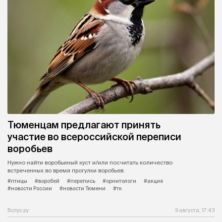
Тюменцам предлагают принять
участие во всероссийской переписи
воробьев
Нужно найти воробьиный куст и/или посчитать количество
встреченных во время прогулки воробьев.
#птицы
#воробей
#перепись
#орнитологи
#акция
#новости России
#новости Тюмени
#тк
Вслух.ру
9 августа, 17:43