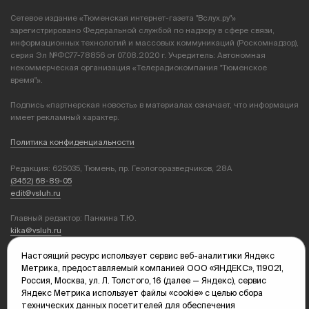
Сетевое издание «Тюменская интернет-газета "Вслух.ру"»
зарегистрировано Федеральной службой по надзору в сфере связи,
информационных технологий и массовых коммуникаций (Роскомнадзор),
серия Эл №ФС77-78856 от 07.08.2020 г. Учредитель: Автономная
некоммерческая организация «Телерадиокомпания "Тюменское
время"».
Подпись «партнерская новость» в материалах означает, что информация
имеет рекламный характер.
Политика конфиденциальности
Редакция: 625035, Тюмень, пр. Геологоразведчиков, 28А
(3452) 68-89-05
edit@vsluh.ru
Главный редактор: Панкина Т.Ю.
kika@vsluh.ru
Настоящий ресурс использует сервис веб-аналитики Яндекс
По вопросам рекламы:
Метрика, предоставляемый компанией ООО «ЯНДЕКС», 119021,
(3452) 68-89-78
Россия, Москва, ул. Л. Толстого, 16 (далее — Яндекс), сервис
kotovaev@sibinformburo.ru
Яндекс Метрика использует файлы «cookie» с целью сбора
mim@vsluh.ru
технических данных посетителей для обеспечения