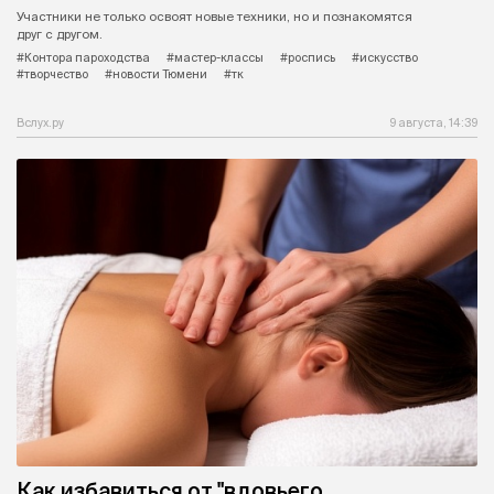
Участники не только освоят новые техники, но и познакомятся
друг с другом.
#Контора пароходства
#мастер-классы
#роспись
#искусство
#творчество
#новости Тюмени
#тк
Вслух.ру
9 августа, 14:39
Как избавиться от "вдовьего