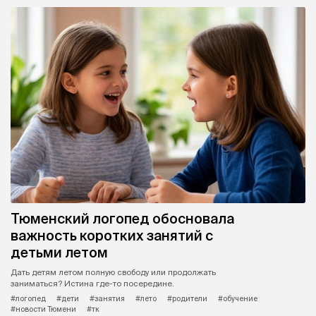
Тюменский логопед обосновала
важность коротких занятий с
детьми летом
Дать детям летом полную свободу или продолжать
заниматься? Истина где-то посередине.
#логопед
#дети
#занятия
#лето
#родители
#обучение
#новости Тюмени
#тк