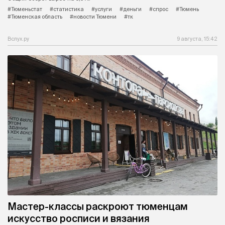
#Тюменьстат
#статистика
#услуги
#деньги
#спрос
#Тюмень
#Тюменская область
#новости Тюмени
#тк
Вслух.ру
9 августа, 15:42
Мастер-классы раскроют тюменцам
искусство росписи и вязания