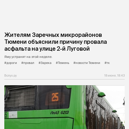
Жителям Заречных микрорайонов
Тюмени объяснили причину провала
асфальта на улице 2-й Луговой
Яму устранят на этой неделе.
#дороги
#провал
#Зарека
#Тюмень
#новости Тюмени
#тк
Вслух.ру
18 июня, 18:43