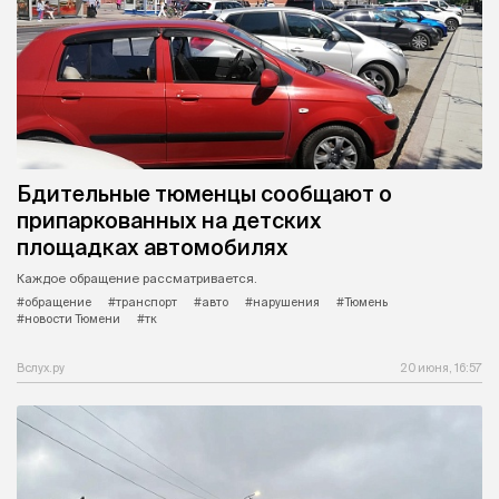
Бдительные тюменцы сообщают о
припаркованных на детских
площадках автомобилях
Каждое обращение рассматривается.
#обращение
#транспорт
#авто
#нарушения
#Тюмень
#новости Тюмени
#тк
Вслух.ру
20 июня, 16:57