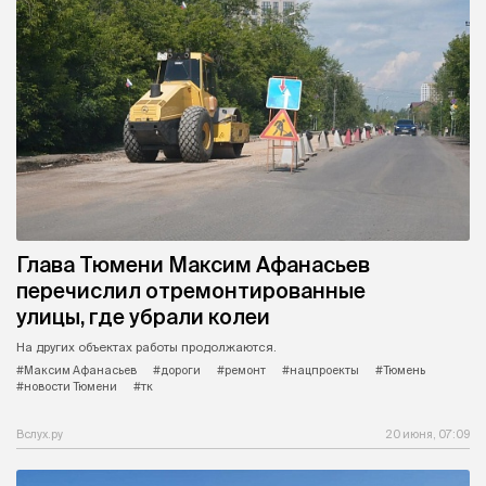
Глава Тюмени Максим Афанасьев
перечислил отремонтированные
улицы, где убрали колеи
На других объектах работы продолжаются.
#Максим Афанасьев
#дороги
#ремонт
#нацпроекты
#Тюмень
#новости Тюмени
#тк
Вслух.ру
20 июня, 07:09