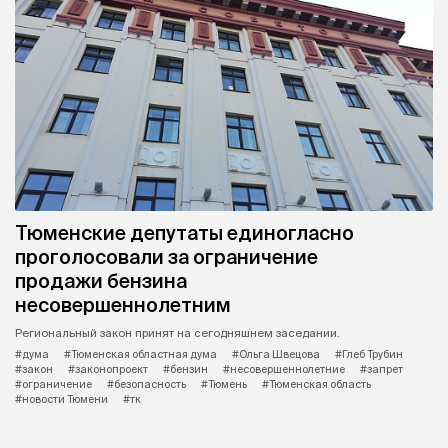
Тюменские депутаты единогласно
проголосовали за ограничение
продажи бензина
несовершеннолетним
Региональный закон принят на сегодняшнем заседании.
#дума
#Тюменская областная дума
#Ольга Швецова
#Глеб Трубин
#закон
#законопроект
#бензин
#несовершеннолетние
#запрет
#ограничение
#безопасность
#Тюмень
#Тюменская область
#новости Тюмени
#тк