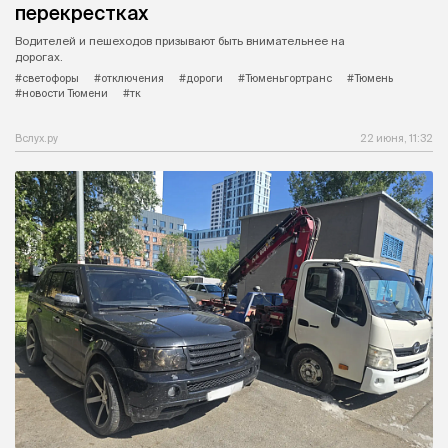
перекрестках
Водителей и пешеходов призывают быть внимательнее на
дорогах.
#светофоры
#отключения
#дороги
#Тюменьгортранс
#Тюмень
#новости Тюмени
#тк
Вслух.ру
22 июня, 11:32