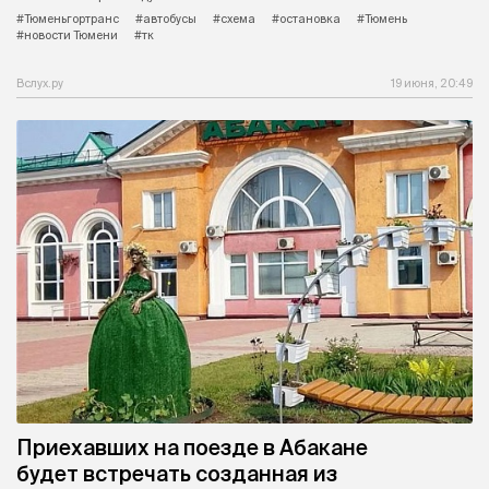
#Тюменьгортранс
#автобусы
#схема
#остановка
#Тюмень
#новости Тюмени
#тк
Вслух.ру
19 июня, 20:49
Приехавших на поезде в Абакане
будет встречать созданная из