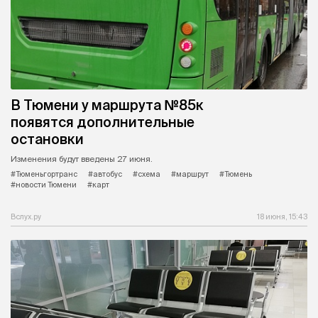
В Тюмени у маршрута №85к
появятся дополнительные
остановки
Изменения будут введены 27 июня.
#Тюменьгортранс
#автобус
#схема
#маршрут
#Тюмень
#новости Тюмени
#карт
Вслух.ру
18 июня, 15:43