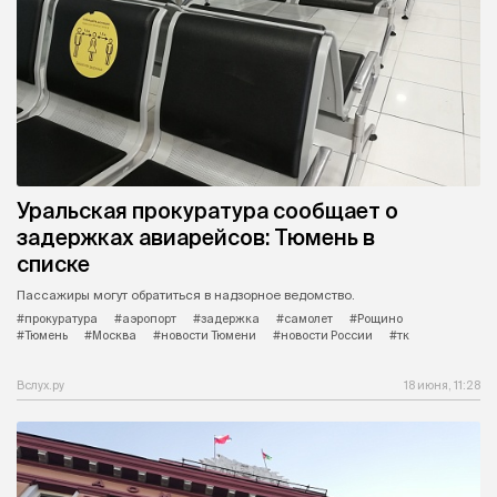
Уральская прокуратура сообщает о
задержках авиарейсов: Тюмень в
списке
Пассажиры могут обратиться в надзорное ведомство.
#прокуратура
#аэропорт
#задержка
#самолет
#Рощино
#Тюмень
#Москва
#новости Тюмени
#новости России
#тк
Вслух.ру
18 июня, 11:28