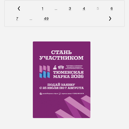
1
...
3
4
5
6
7
...
49