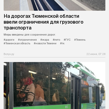
На дорогах Тюменской области
ввели ограничения для грузового
транспорта
Меры введены для сохранения дорог.
#дороги
#ограничения
#жара
#лето
#ГУС
#Тюмень
#Тюменская область
#новости Тюмени
#тк
Вслух.ру
22 июня, 07:28