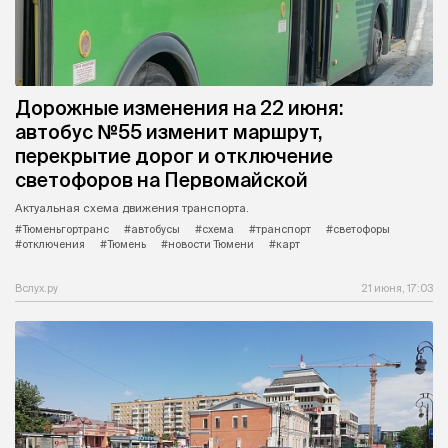
Дорожные изменения на 22 июня:
автобус №55 изменит маршрут,
перекрытие дорог и отключение
светофоров на Первомайской
Актуальная схема движения транспорта.
#Тюменьгортранс
#автобусы
#схема
#транспорт
#светофоры
#отключения
#Тюмень
#новости Тюмени
#карт
Вслух.ру
21 июня, 17:03