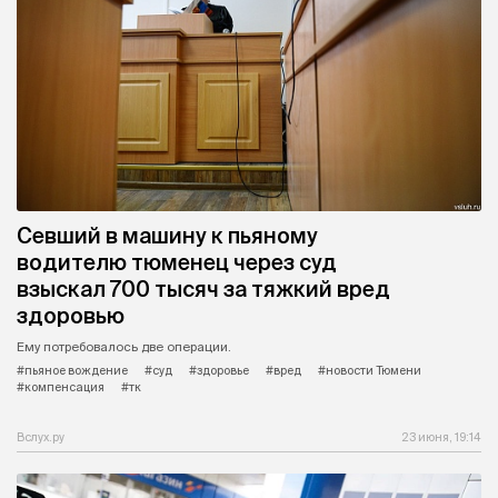
Севший в машину к пьяному
водителю тюменец через суд
взыскал 700 тысяч за тяжкий вред
здоровью
Ему потребовалось две операции.
#пьяное вождение
#суд
#здоровье
#вред
#новости Тюмени
#компенсация
#тк
Вслух.ру
23 июня, 19:14