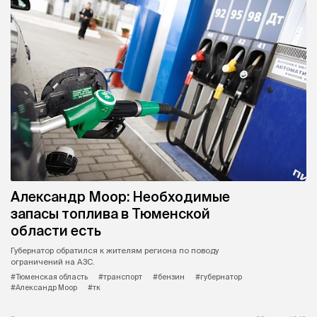
Александр Моор: Необходимые
запасы топлива в Тюменской
области есть
Губернатор обратился к жителям региона по поводу
ограничений на АЗС.
#Тюменская область
#транспорт
#бензин
#губернатор
#Александр Моор
#тк