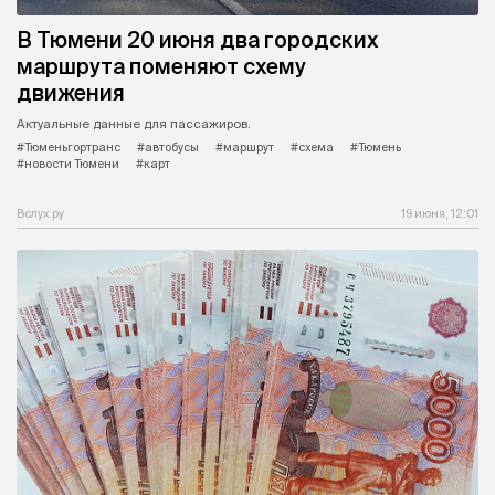
В Тюмени 20 июня два городских
маршрута поменяют схему
движения
Актуальные данные для пассажиров.
#Тюменьгортранс
#автобусы
#маршрут
#схема
#Тюмень
#новости Тюмени
#карт
Вслух.ру
19 июня, 12:01