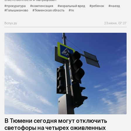
#прокуратура
#компенсация
#моральный вред
#ребенок
#наезд
#Голышманово
#Тюменская область
#тк
Вслух.ру
23 июня, 07:27
В Тюмени сегодня могут отключить
светофоры на четырех оживленных