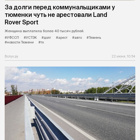
За долги перед коммунальщиками у
тюменки чуть не арестовали Land
Rover Sport
Женщина выплатила более 40 тысяч рублей.
#УФССП
#УСТЭК
#долг
#арест
#авто
#Тюмень
#новости Тюмени
#тк
Вслух.ру
22 июня, 10:54