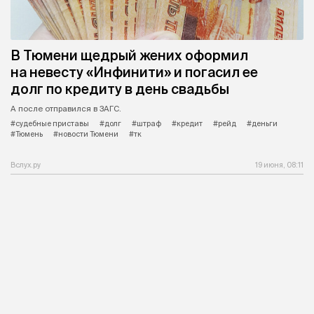
В Тюмени щедрый жених оформил
на невесту «Инфинити» и погасил ее
долг по кредиту в день свадьбы
А после отправился в ЗАГС.
#судебные приставы
#долг
#штраф
#кредит
#рейд
#деньги
#Тюмень
#новости Тюмени
#тк
Вслух.ру
19 июня, 08:11