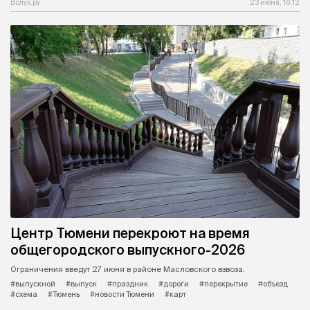
Вслух.ру
23 июня, 16:12
Центр Тюмени перекроют на время
общегородского выпускного-2026
Ограничения введут 27 июня в районе Масловского взвоза.
#выпускной
#выпуск
#праздник
#дороги
#перекрытие
#объезд
#схема
#Тюмень
#новости Тюмени
#карт