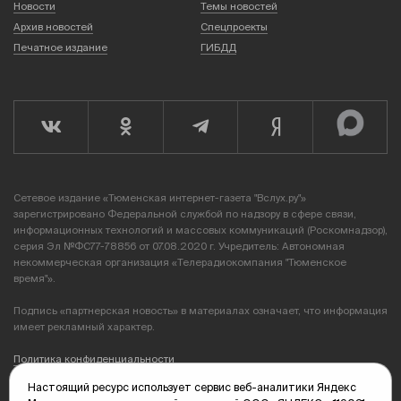
Новости
Темы новостей
Архив новостей
Спецпроекты
Печатное издание
ГИБДД
Сетевое издание «Тюменская интернет-газета "Вслух.ру"»
зарегистрировано Федеральной службой по надзору в сфере связи,
информационных технологий и массовых коммуникаций (Роскомнадзор),
серия Эл №ФС77-78856 от 07.08.2020 г. Учредитель: Автономная
некоммерческая организация «Телерадиокомпания "Тюменское
время"».
Подпись «партнерская новость» в материалах означает, что информация
имеет рекламный характер.
Политика конфиденциальности
Настоящий ресурс использует сервис веб-аналитики Яндекс
Редакция: 625035, Тюмень, пр. Геологоразведчиков, 28А