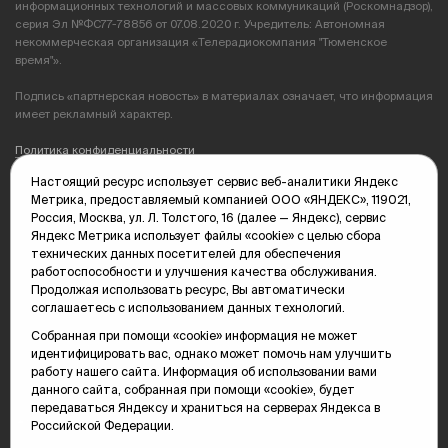
информационных технологий и массовых коммуникаций (Роскомнадзор),
серия Эл №ФС77-78856 от 07.08.2020 г. Учредитель: Автономная
некоммерческая организация «Телерадиокомпания "Тюменское
время"».
Подпись «партнерская новость» в материалах означает, что информация
имеет рекламный характер.
Политика конфиденциальности
Настоящий ресурс использует сервис веб-аналитики Яндекс
Редакция: 625035, Тюмень, пр. Геологоразведчиков, 28А
Метрика, предоставляемый компанией ООО «ЯНДЕКС», 119021,
(3452) 68-89-05
Россия, Москва, ул. Л. Толстого, 16 (далее — Яндекс), сервис
edit@vsluh.ru
Яндекс Метрика использует файлы «cookie» с целью сбора
технических данных посетителей для обеспечения
Главный редактор: Панкина Т.Ю.
работоспособности и улучшения качества обслуживания.
kika@vsluh.ru
Продолжая использовать ресурс, Вы автоматически
соглашаетесь с использованием данных технологий.
По вопросам рекламы:
(3452) 68-89-78
Собранная при помощи «cookie» информация не может
kotovaev@sibinformburo.ru
идентифицировать вас, однако может помочь нам улучшить
mim@vsluh.ru
работу нашего сайта. Информация об использовании вами
данного сайта, собранная при помощи «cookie», будет
передаваться Яндексу и храниться на серверах Яндекса в
Российской Федерации.