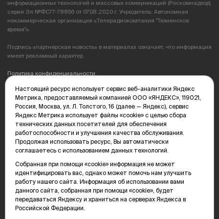
информационных технологий и массовых коммуникаций (Роскомнадзор),
серия Эл №ФС77-78856 от 07.08.2020 г. Учредитель: Автономная
некоммерческая организация «Телерадиокомпания "Тюменское
время"».
Подпись «партнерская новость» в материалах означает, что информация
имеет рекламный характер.
Политика конфиденциальности
Настоящий ресурс использует сервис веб-аналитики Яндекс
Редакция: 625035, Тюмень, пр. Геологоразведчиков, 28А
Метрика, предоставляемый компанией ООО «ЯНДЕКС», 119021,
(3452) 68-89-05
Россия, Москва, ул. Л. Толстого, 16 (далее — Яндекс), сервис
edit@vsluh.ru
Яндекс Метрика использует файлы «cookie» с целью сбора
технических данных посетителей для обеспечения
Главный редактор: Панкина Т.Ю.
работоспособности и улучшения качества обслуживания.
kika@vsluh.ru
Продолжая использовать ресурс, Вы автоматически
соглашаетесь с использованием данных технологий.
По вопросам рекламы:
(3452) 68-89-78
Собранная при помощи «cookie» информация не может
kotovaev@sibinformburo.ru
идентифицировать вас, однако может помочь нам улучшить
mim@vsluh.ru
работу нашего сайта. Информация об использовании вами
данного сайта, собранная при помощи «cookie», будет
передаваться Яндексу и храниться на серверах Яндекса в
Российской Федерации.