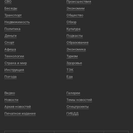
СВО
Происшествия
Беседы
Экономим
Транспорт
Общество
Недвижимость
Обзор
Политика
Культура
Деньги
Подкасты
Спорт
Образование
Афиша
Экономика
Технологии
Туризм
Страна и мир
Здоровье
Инструкция
ТЭК
Погода
Еда
Видео
Галереи
Новости
Темы новостей
Архив новостей
Спецпроекты
Печатное издание
ГИБДД