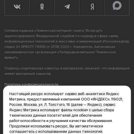
Сетевое издание «Тюменская интернет-газета "Вслух.ру"»
зарегистрировано Федеральной службой по надзору в сфере связи,
информационных технологий и массовых коммуникаций (Роскомнадзор),
серия Эл №ФС77-78856 от 07.08.2020 г. Учредитель: Автономная
некоммерческая организация «Телерадиокомпания "Тюменское
время"».
Подпись «партнерская новость» в материалах означает, что информация
имеет рекламный характер.
Политика конфиденциальности
Настоящий ресурс использует сервис веб-аналитики Яндекс
Редакция: 625035, Тюмень, пр. Геологоразведчиков, 28А
Метрика, предоставляемый компанией ООО «ЯНДЕКС», 119021,
(3452) 68-89-05
Россия, Москва, ул. Л. Толстого, 16 (далее — Яндекс), сервис
edit@vsluh.ru
Яндекс Метрика использует файлы «cookie» с целью сбора
технических данных посетителей для обеспечения
Главный редактор: Панкина Т.Ю.
работоспособности и улучшения качества обслуживания.
kika@vsluh.ru
Продолжая использовать ресурс, Вы автоматически
соглашаетесь с использованием данных технологий.
По вопросам рекламы: