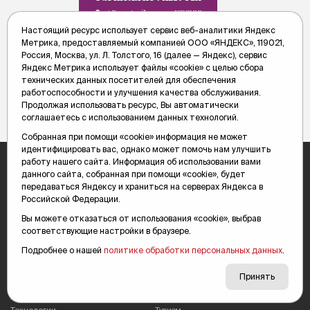
Настоящий ресурс использует сервис веб-аналитики Яндекс
Метрика, предоставляемый компанией ООО «ЯНДЕКС», 119021,
Россия, Москва, ул. Л. Толстого, 16 (далее — Яндекс), сервис
Яндекс Метрика использует файлы «cookie» с целью сбора
технических данных посетителей для обеспечения
работоспособности и улучшения качества обслуживания.
Продолжая использовать ресурс, Вы автоматически
соглашаетесь с использованием данных технологий.
Собранная при помощи «cookie» информация не может
идентифицировать вас, однако может помочь нам улучшить
работу нашего сайта. Информация об использовании вами
данного сайта, собранная при помощи «cookie», будет
СВО
Происшествия
передаваться Яндексу и храниться на серверах Яндекса в
Беседы
Экономим
Российской Федерации.
Транспорт
Общество
Вы можете отказаться от использования «cookie», выбрав
Недвижимость
Обзор
соответствующие настройки в браузере.
Политика
Культура
Подробнее о нашей
политике обработки персональных данных
.
Деньги
Подкасты
Принять
Спорт
Образование
Афиша
Экономика
Технологии
Туризм