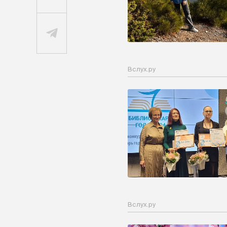
Вслух.ру
Вслух.ру