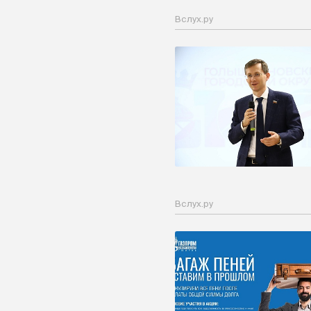
Вслух.ру
Вслух.ру