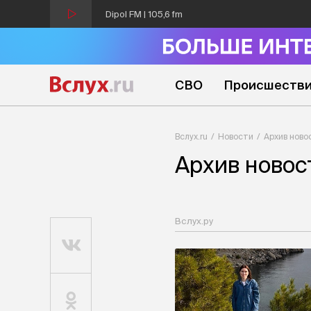
Dipol FM | 105,6 fm
СВО
Происшеств
Вслух.ru
Новости
Архив ново
Архив новос
Вслух.ру