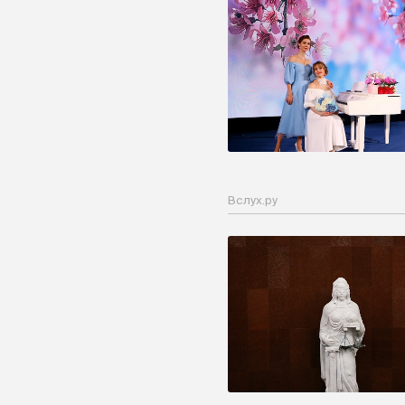
Вслух.ру