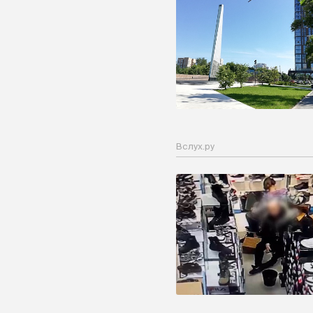
Вслух.ру