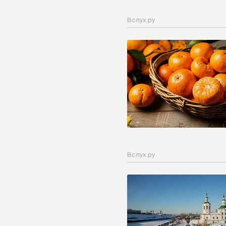
Вслух.ру
Вслух.ру