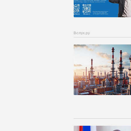
Вслух.ру