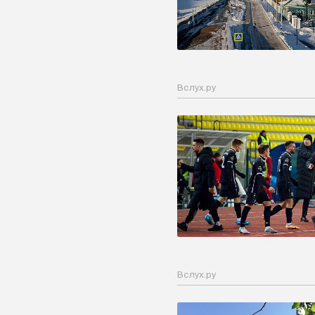
Вслух.ру
Вслух.ру