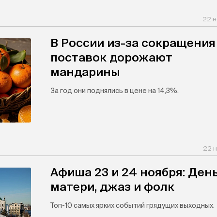
22 н
В России из-за сокращения
поставок дорожают
мандарины
За год они поднялись в цене на 14,3%.
22 н
Афиша 23 и 24 ноября: Ден
матери, джаз и фолк
Топ-10 самых ярких событий грядущих выходных.