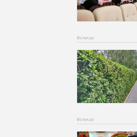
Вслух.ру
Вслух.ру