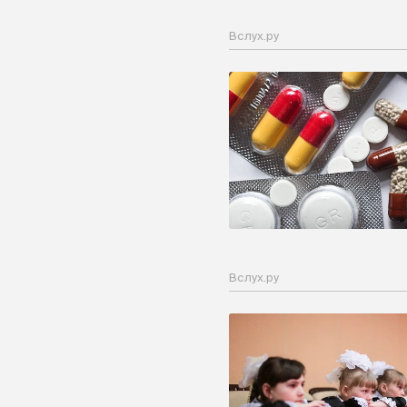
Вслух.ру
Вслух.ру