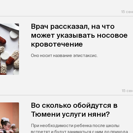
15 се
Врач рассказал, на что
может указывать носовое
кровотечение
Оно носит название эпистаксис.
15 се
Во сколько обойдутся в
Тюмени услуги няни?
При необходимости ребенка после школы
встретят и будут заниматься с ним до прихода