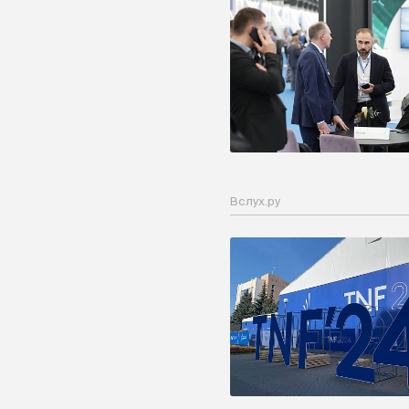
Вслух.ру