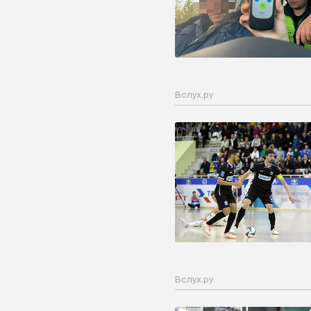
Вслух.ру
Вслух.ру