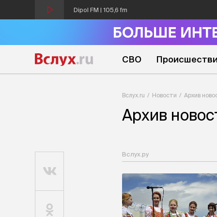
Dipol FM | 105,6 fm
СВО
Происшеств
Вслух.ru
Новости
Архив ново
Архив новос
Вслух.ру