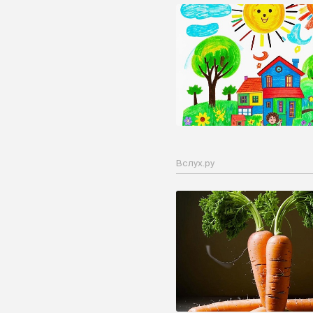
Вслух.ру