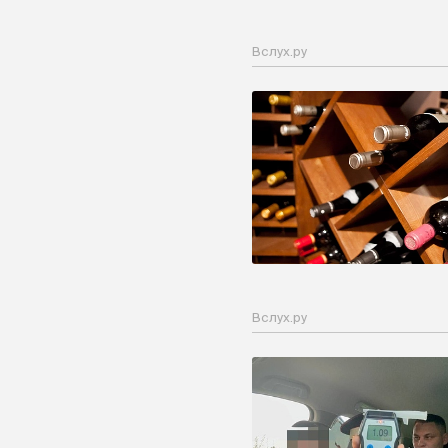
Вслух.ру
Вслух.ру