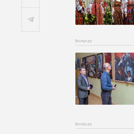
Вслух.ру
Вслух.ру