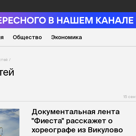
ия
Общество
Экономика
стей
тей
15 сен
Документальная лента
"Фиеста" расскажет о
хореографе из Викулово