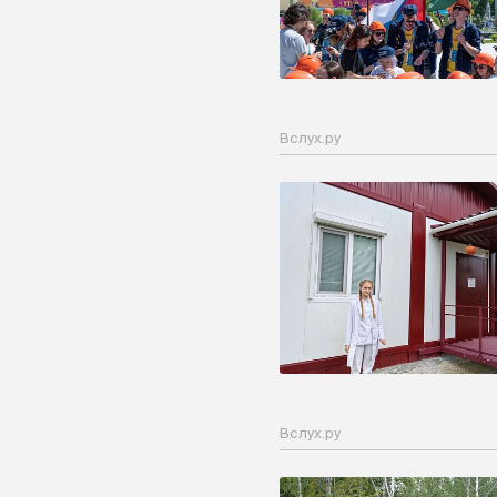
Вслух.ру
Вслух.ру