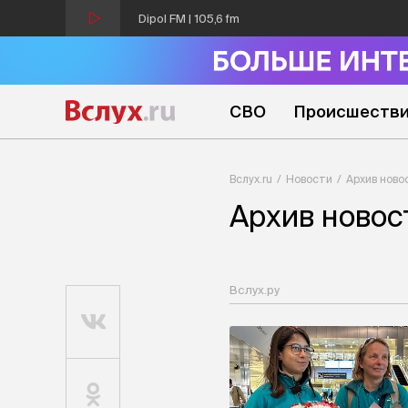
Dipol FM | 105,6 fm
СВО
Происшеств
Вслух.ru
Новости
Архив ново
Архив новос
Вслух.ру