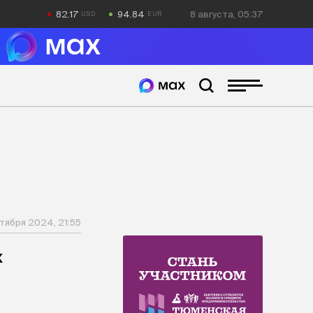
82.17
94.84
8 августа, 05:37
тября 2024, 21:55
х