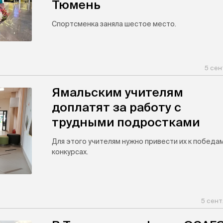
Тюмень
Спортсменка заняла шестое место.
5 сен
Ямальским учителям
доплатят за работу с
трудными подростками
Для этого учителям нужно привести их к победам
конкурсах.
5 сент