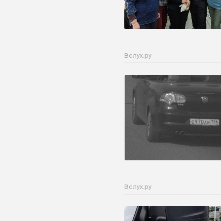
Вслух.ру
Вслух.ру