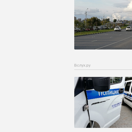
Вслух.ру