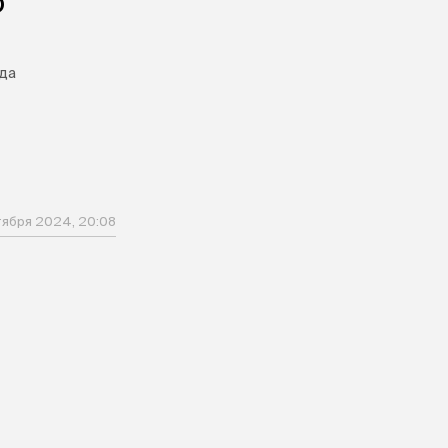
О
яда
тября 2024, 20:08