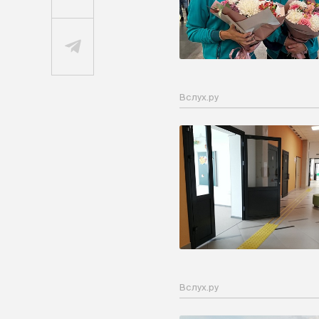
Вслух.ру
Вслух.ру