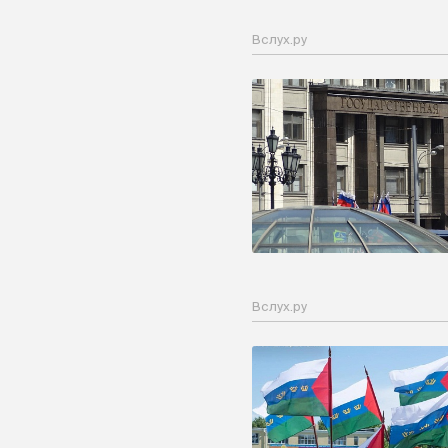
Вслух.ру
Вслух.ру