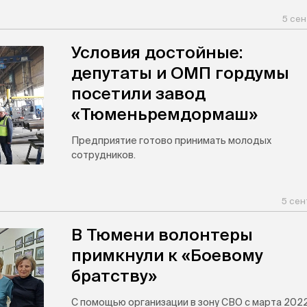
5 сен
Условия достойные:
депутаты и ОМП гордумы
посетили завод
«Тюменьремдормаш»
Предприятие готово принимать молодых
сотрудников.
5 сен
В Тюмени волонтеры
примкнули к «Боевому
братству»
С помощью организации в зону СВО с марта 202