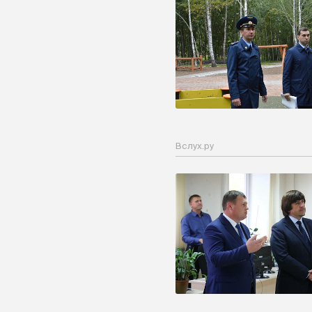
Вслух.ру