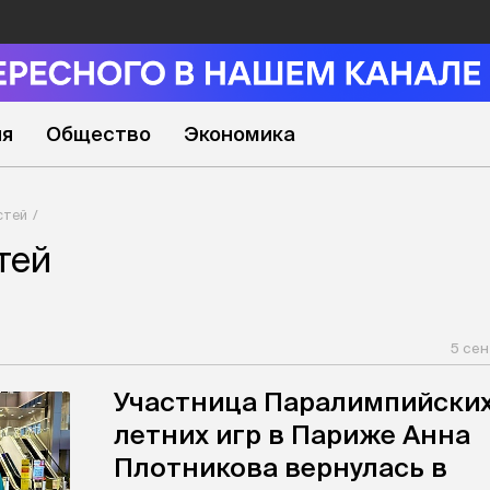
ия
Общество
Экономика
стей
тей
5 сен
Участница Паралимпийски
летних игр в Париже Анна
Плотникова вернулась в