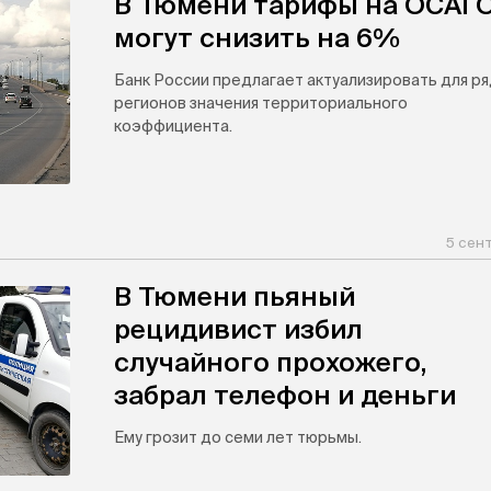
В Тюмени тарифы на ОСАГ
могут снизить на 6%
Банк России предлагает актуализировать для р
регионов значения территориального
коэффициента.
5 сен
В Тюмени пьяный
рецидивист избил
случайного прохожего,
забрал телефон и деньги
Ему грозит до семи лет тюрьмы.