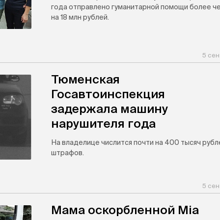
года отправлено гуманитарной помощи более ч
на 18 млн рублей.
5 сен
Тюменская
Госавтоинспекция
задержала машину
нарушителя года
На владелице числится почти на 400 тысяч рубл
штрафов.
5 сен
Мама оскорбленной Mia