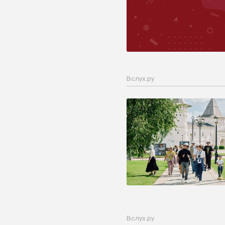
Вслух.ру
Вслух.ру