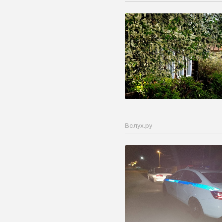
Вслух.ру