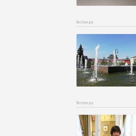
Вслух.ру
Вслух.ру