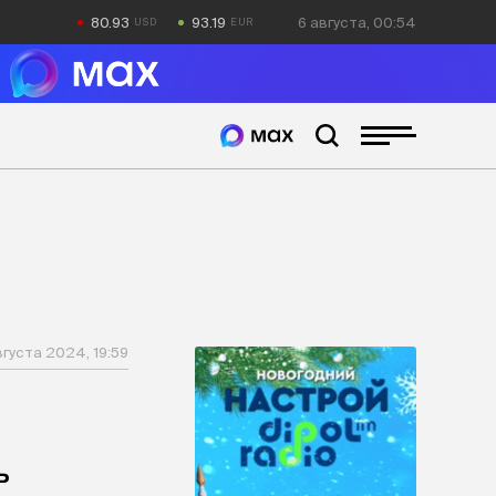
80.93
93.19
6 августа, 00:54
вгуста 2024, 19:59
ь