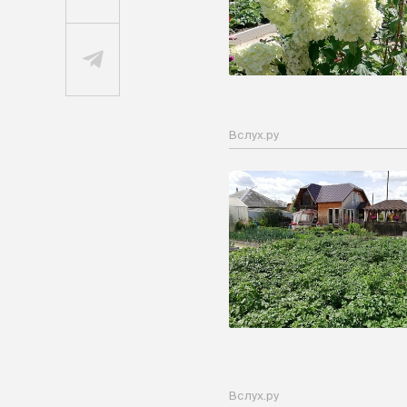
Вслух.ру
Вслух.ру