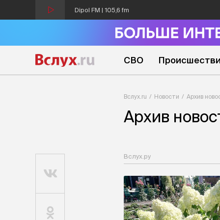
Dipol FM | 105,6 fm
СВО
Происшеств
Вслух.ru
Новости
Архив ново
Архив новос
Вслух.ру