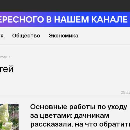
ия
Общество
Экономика
стей
тей
25 а
Основные работы по уходу
за цветами: дачникам
рассказали, на что обратит