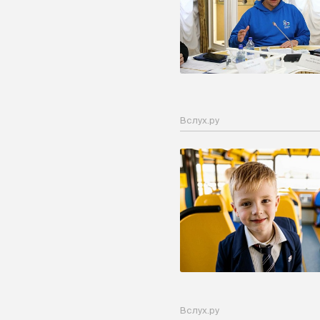
Вслух.ру
Вслух.ру