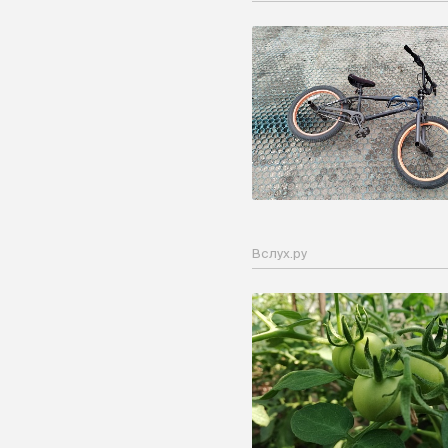
Вслух.ру