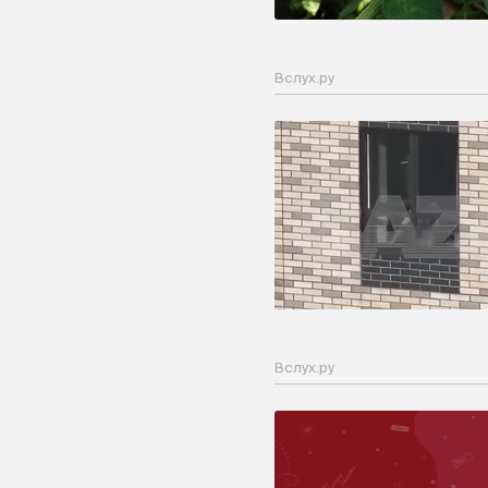
Вслух.ру
Вслух.ру