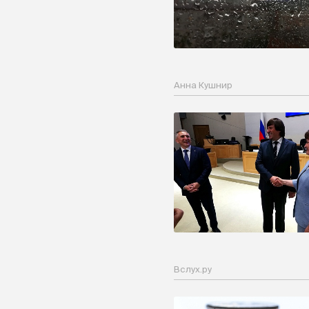
Анна Кушнир
Вслух.ру