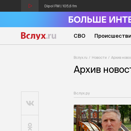
Dipol FM | 105,6 fm
СВО
Происшеств
Вслух.ru
Новости
Архив ново
Архив новос
Вслух.ру