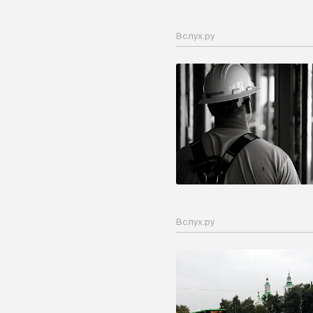
Вслух.ру
Вслух.ру