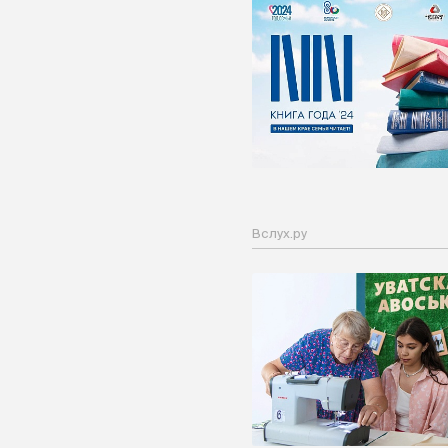
Вслух.ру