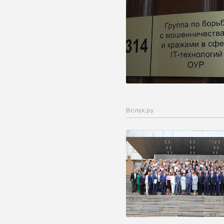
Вслух.ру