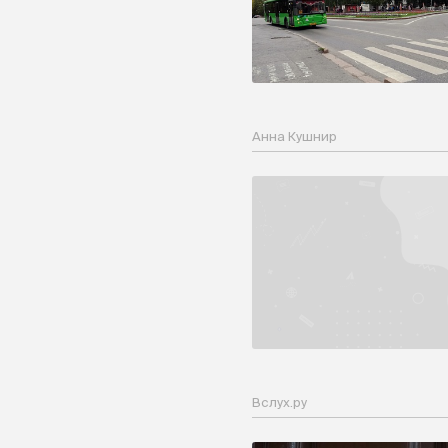
Анна Кушнир
Вслух.ру