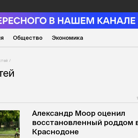
ия
Общество
Экономика
стей
тей
Александр Моор оценил
восстановленный роддом 
Краснодоне