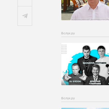
Вслух.ру
Вслух.ру