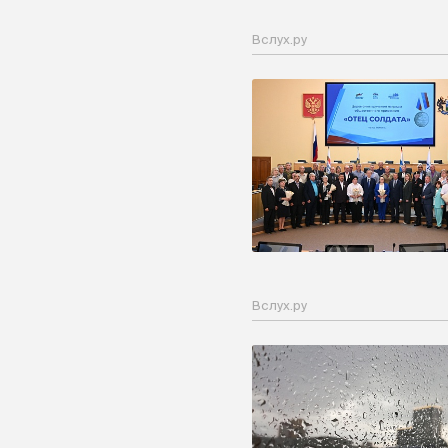
Вслух.ру
Вслух.ру