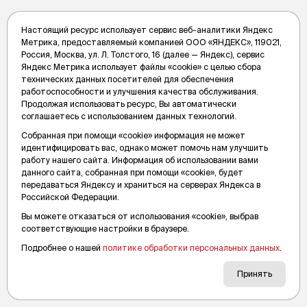
Настоящий ресурс использует сервис веб-аналитики Яндекс
Метрика, предоставляемый компанией ООО «ЯНДЕКС», 119021,
Россия, Москва, ул. Л. Толстого, 16 (далее — Яндекс), сервис
Яндекс Метрика использует файлы «cookie» с целью сбора
технических данных посетителей для обеспечения
Горожан позвали на открытие катка
работоспособности и улучшения качества обслуживания.
в стильном пространстве.
Продолжая использовать ресурс, Вы автоматически
Эстетичный ЖК Тюмени ждет
соглашаетесь с использованием данных технологий.
гостей
Собранная при помощи «cookie» информация не может
идентифицировать вас, однако может помочь нам улучшить
Каток готов принимать гостей уже с 16 декабря.
работу нашего сайта. Информация об использовании вами
данного сайта, собранная при помощи «cookie», будет
Вслух.ру
14 декабря 2023, 12:29
передаваться Яндексу и храниться на серверах Яндекса в
Российской Федерации.
Вы можете отказаться от использования «cookie», выбрав
соответствующие настройки в браузере.
Подробнее о нашей
политике обработки персональных данных
.
Принять