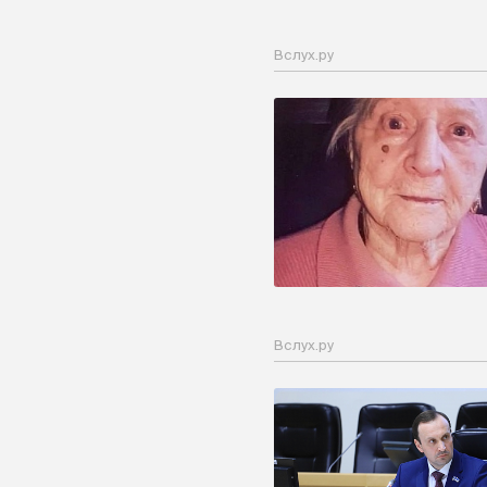
Вслух.ру
Вслух.ру