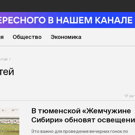
ия
Общество
Экономика
стей
тей
17 ок
В тюменской «Жемчужине
Сибири» обновят освещени
Это важно для проведения вечерних гонок по