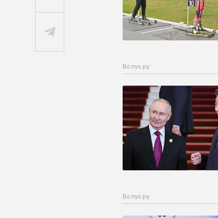
Вслух.ру
Вслух.ру