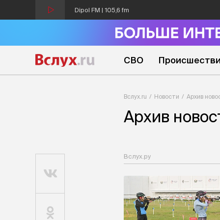
Dipol FM | 105,6 fm
СВО
Происшеств
Вслух.ru
Новости
Архив ново
Архив новос
Вслух.ру