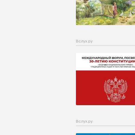
Вслух.ру
Вслух.ру