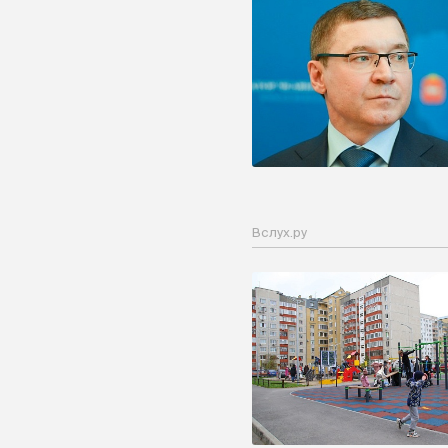
Вслух.ру