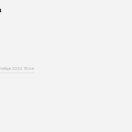
в
и
ктября 2023, 15:04