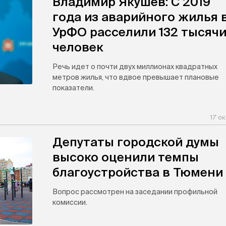
Владимир Якушев: С 2019
года из аварийного жилья 
УрФО расселили 132 тысяч
человек
Речь идет о почти двух миллионах квадратных
метров жилья, что вдвое превышает плановые
показатели.
17 о
Депутаты городской думы
высоко оценили темпы
благоустройства в Тюмени
Вопрос рассмотрен на заседании профильной
комиссии.