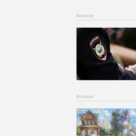
Вслух.ру
Вслух.ру