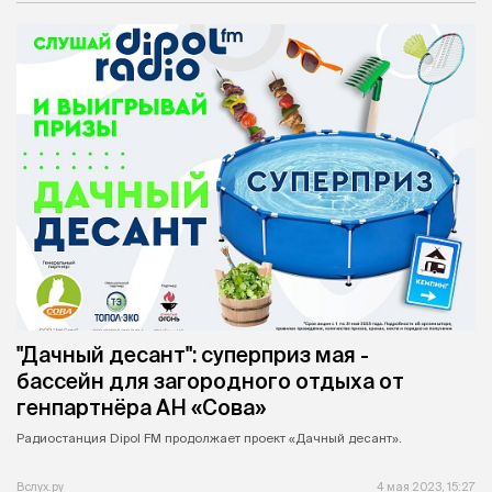
"Дачный десант": суперприз мая -
бассейн для загородного отдыха от
генпартнёра АН «Сова»
Радиостанция Dipol FM продолжает проект «Дачный десант».
Вслух.ру
4 мая 2023, 15:27