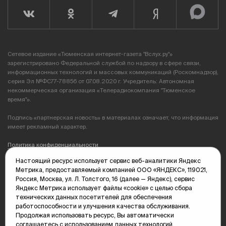
Сетевое издание «Тюменская интернет-газета "Вслух.ру"»
зарегистрировано Федеральной службой по надзору в сфере связи,
информационных технологий и массовых коммуникаций (Роскомнадзор),
серия Эл №ФС77-78856 от 07.08.2020 г. Учредитель: Автономная
некоммерческая организация «Телерадиокомпания "Тюменское
время"».
Подпись «партнерская новость» в материалах означает, что информация
имеет рекламный характер.
Политика конфиденциальности
Настоящий ресурс использует сервис веб-аналитики Яндекс
Редакция: 625035, Тюмень, пр. Геологоразведчиков, 28А
Метрика, предоставляемый компанией ООО «ЯНДЕКС», 119021,
(3452) 68-89-05
Россия, Москва, ул. Л. Толстого, 16 (далее — Яндекс), сервис
edit@vsluh.ru
Яндекс Метрика использует файлы «cookie» с целью сбора
технических данных посетителей для обеспечения
Главный редактор: Панкина Т.Ю.
работоспособности и улучшения качества обслуживания.
kika@vsluh.ru
Продолжая использовать ресурс, Вы автоматически
соглашаетесь с использованием данных технологий.