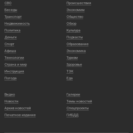
СВО
Происшествия
Беседы
Экономим
Транспорт
Общество
Недвижимость
Обзор
Политика
Культура
Деньги
Подкасты
Спорт
Образование
Афиша
Экономика
Технологии
Туризм
Страна и мир
Здоровье
Инструкция
ТЭК
Погода
Еда
Видео
Галереи
Новости
Темы новостей
Архив новостей
Спецпроекты
Печатное издание
ГИБДД