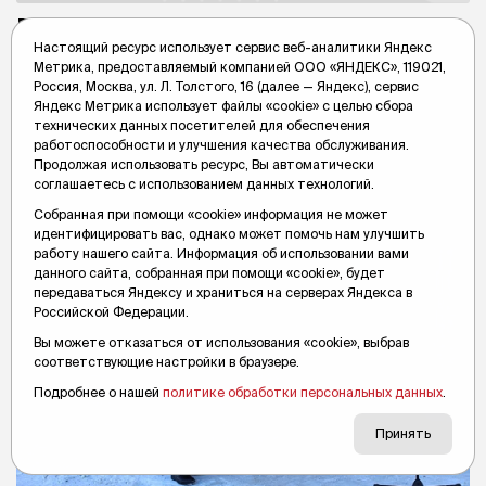
В Тюмень для изучения паразитов
Настоящий ресурс использует сервис веб-аналитики Яндекс
летучих мышей приехали ученые из
Метрика, предоставляемый компанией ООО «ЯНДЕКС», 119021,
Минска и Санкт-Петербурга
Россия, Москва, ул. Л. Толстого, 16 (далее — Яндекс), сервис
Яндекс Метрика использует файлы «cookie» с целью сбора
Рукокрылые переносят паразитов, которые опасны для
технических данных посетителей для обеспечения
человека.
работоспособности и улучшения качества обслуживания.
Продолжая использовать ресурс, Вы автоматически
Вслух.ру
28 января 2022, 14:30
соглашаетесь с использованием данных технологий.
Собранная при помощи «cookie» информация не может
идентифицировать вас, однако может помочь нам улучшить
работу нашего сайта. Информация об использовании вами
данного сайта, собранная при помощи «cookie», будет
передаваться Яндексу и храниться на серверах Яндекса в
Российской Федерации.
Вы можете отказаться от использования «cookie», выбрав
соответствующие настройки в браузере.
Подробнее о нашей
политике обработки персональных данных
.
Принять