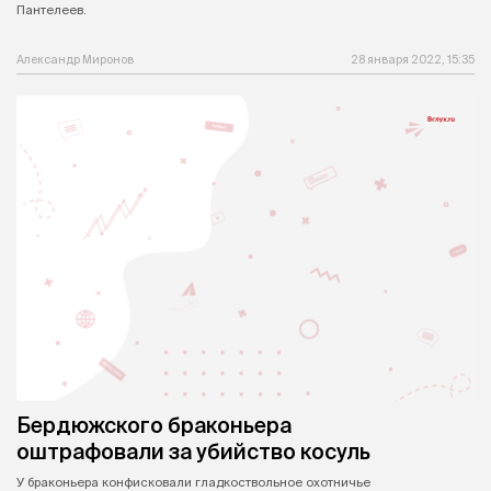
Пантелеев.
Александр Миронов
28 января 2022, 15:35
Бердюжского браконьера
оштрафовали за убийство косуль
У браконьера конфисковали гладкоствольное охотничье