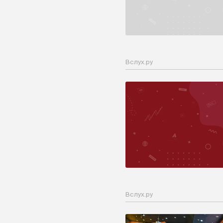
Вслух.ру
Вслух.ру