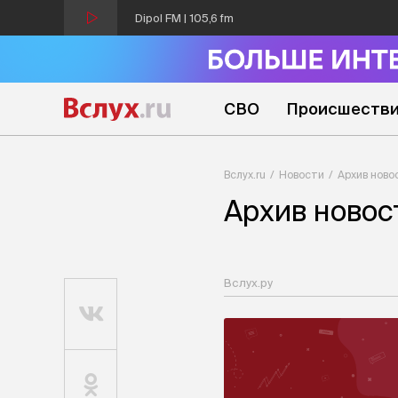
Dipol FM | 105,6 fm
СВО
Происшеств
Вслух.ru
Новости
Архив ново
Архив новос
Вслух.ру